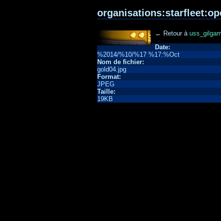
organisations:starfleet:op
← Retour à
uss_gilga
Date:
%2014/%10/%17 %17:%Oct
Nom de fichier:
gold04.jpg
Format:
JPEG
Taille:
19KB