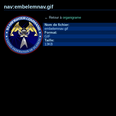
nav:embelemnav.gif
← Retour à
organigrame
Nom de fichier:
embelemnav.gif
Format:
GIF
Taille:
13KB