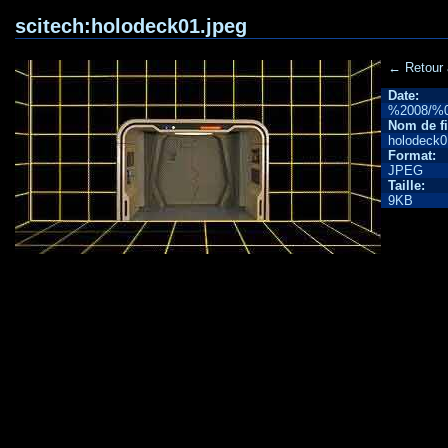
scitech:holodeck01.jpeg
← Retour
Date:
%2008/%
Nom de fi
holodeck0
Format:
JPEG
Taille:
9KB