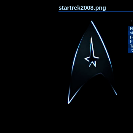
startrek2008.png
←
N
s
F
P
T
7