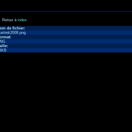
 Retour à
index
om de fichier:
tartrek2008.png
ormat:
NG
aille:
3KB