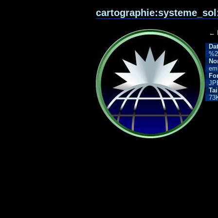
cartographie:systeme_sol
← 
Dat
%2
Nom
emb
Fo
JP
Tai
73