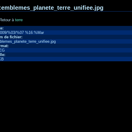
:emblemes_planete_terre_unifiee.jpg
Retour à
terre
e:
009/%03/%07 %16:%Mar
 de fichier:
lemes_planete_terre_unifiee.jpg
rmat:
EG
lle:
KB