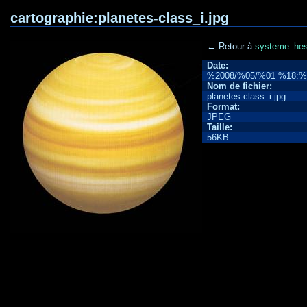
cartographie:planetes-class_i.jpg
← Retour à
systeme_hes
Date:
%2008/%05/%01 %18:
Nom de fichier:
planetes-class_i.jpg
Format:
JPEG
Taille:
56KB