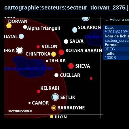
cartographie:secteurs:secteur_dorvan_2375.
← Retour à
se
Date:
%2011/%10/%
Nom de fichie
secteur_dorva
Format:
JPEG
Taille:
100KB