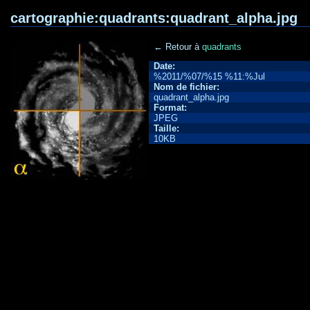
cartographie:quadrants:quadrant_alpha.jpg
← Retour à
quadrants
Date:
%2011/%07/%15 %11:%Jul
Nom de fichier:
quadrant_alpha.jpg
Format:
JPEG
Taille:
10KB