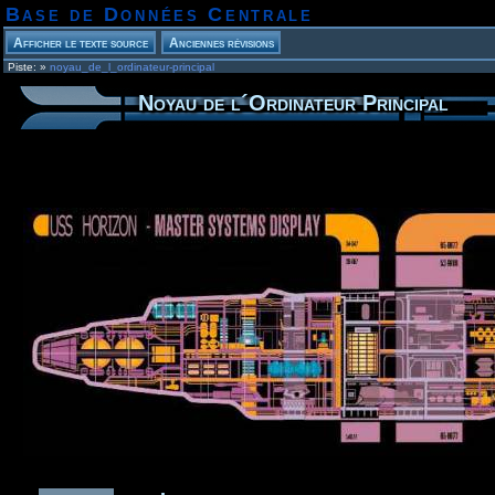
Base de Données Centrale
Piste:
»
noyau_de_l_ordinateur-principal
Noyau de l´Ordinateur Principal