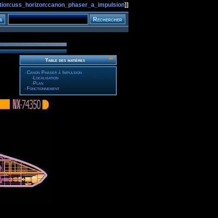
tion:uss_horizon:canon_phaser_a_impulsion
]]
Table des matières
Canon Phaser à Impulsion
Localisation
Plan
Fonctionnement