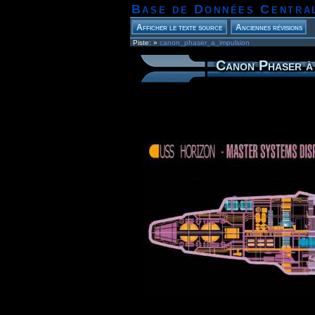
Base de Données Centra
Piste:
»
canon_phaser_a_impulsion
Canon Phaser à 