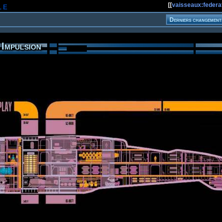
le
[[
vaisseaux:federa
Impulsion