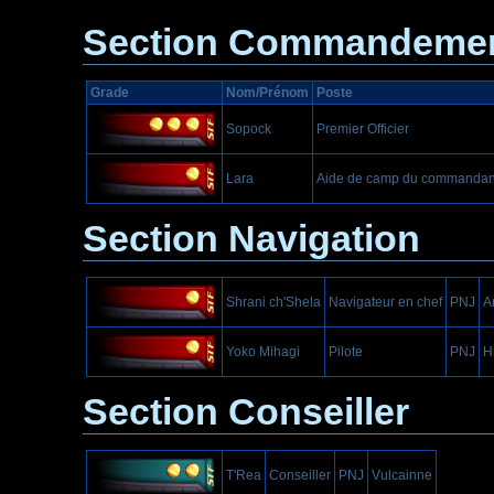
Section Commandeme
Grade
Nom/Prénom
Poste
Sopock
Premier Officier
Lara
Aide de camp du commandan
Section Navigation
Shrani ch'Shela
Navigateur en chef
PNJ
A
Yoko Mihagi
Pilote
PNJ
H
Section Conseiller
T'Rea
Conseiller
PNJ
Vulcainne