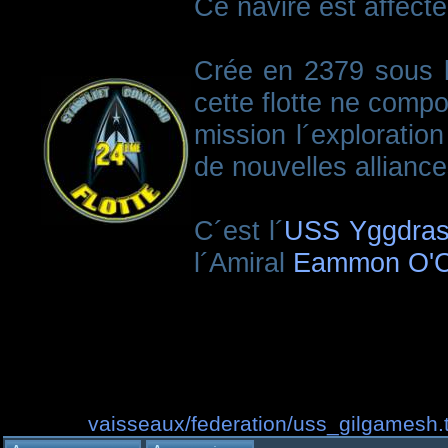
Ce navire est affect
Crée en 2379 sous l
cette flotte ne compo
mission l´exploratio
de nouvelles allianc
C´est l´
USS Yggdras
l´Amiral
Eammon O'C
vaisseaux/federation/uss_gilgamesh.t