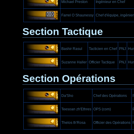
Michael Preston
Ingénieur en Chef
Farrel O Shaunessy
Chef d'équipe, ingénieri
Section Tactique
Bashir Rasul
Tacticien en Chef
PNJ
Hu
Suzanne Haller
Officier Tactique
PNJ
Hu
Section Opérations
Da'Sho
Chef des Opérations
Teesoan zh'Ethres
OPS (com)
Thelos th'Rosa
Officier des Opérations