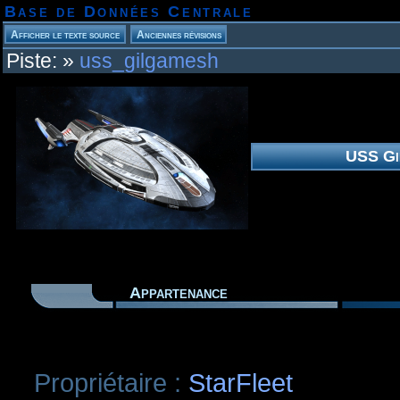
Base de Données Centrale
Piste:
»
uss_gilgamesh
USS Gi
Appartenance
Propriétaire :
StarFleet