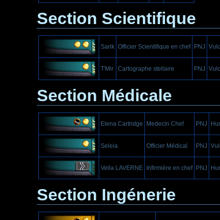
Section Scientifique
Sarik
Officier Scientifique en chef
PNJ
Vulc
T'Mir
Cartographe stellaire
PNJ
Vul
Section Médicale
Elena Cartridge
Medecin Chef
PNJ
Hu
Seleia
Officier Médical
PNJ
Vul
Vella LAVERNE
Infirmière en chef
PNJ
Hu
Section Ingénerie