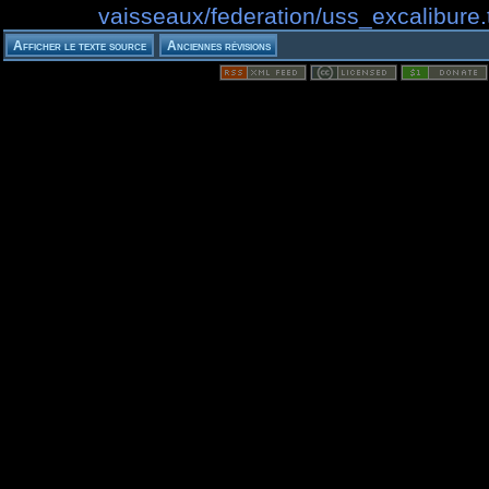
vaisseaux/federation/uss_excalibure.t