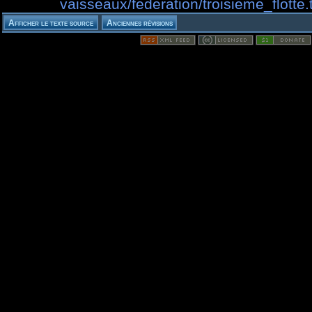
vaisseaux/federation/troisieme_flotte.