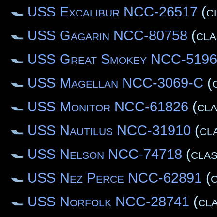
USS Excalibur NCC-26517
(c
USS Gagarin NCC-80758
(cla
USS Great Smokey NCC-5196
USS Magellan NCC-3069-C
(c
USS Monitor NCC-61826
(cla
USS Nautilus NCC-31910
(cl
USS Nelson NCC-74718
(clas
USS Nez Perce NCC-62891
(c
USS Norfolk NCC-28741
(cla