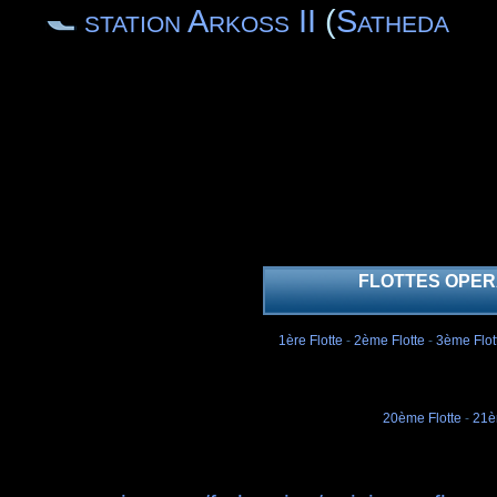
station Arkoss II
(
Satheda
FLOTTES OPER
1ère Flotte
-
2ème Flotte
-
3ème Flot
20ème Flotte
-
21è