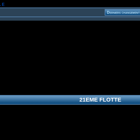
le
21EME FLOTTE