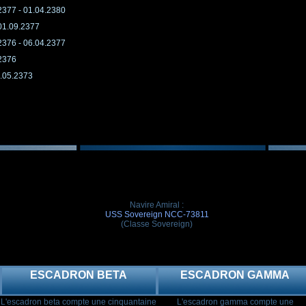
2377 - 01.04.2380
 01.09.2377
2376 - 06.04.2377
.2376
4.05.2373
Navire Amiral :
USS Sovereign NCC-73811
(Classe Sovereign)
ESCADRON BETA
ESCADRON GAMMA
L'escadron beta compte une cinquantaine
L'escadron gamma compte une