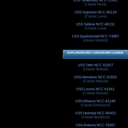
USS Tankersley NCC-72412
(Classe Nova)
USS Hyperion NCC-80129
(Classe Luna)
USS Séléné NCC-80131
(Classe Luna)
USS Quetzalcóalt NCC-74987
(classe Intrepid)
EXPLORATEURS / CROISEURS LOURDS
USS Odin NCC-61927
(Classe Nebula)
USS Aberdeen NCC-61833
(Classe Nebula)
USS Leonis NCC-61841
(Classe Nebula)
USS Alliance NCC-81249
(Classe Eminence)
USS Heimdal NCC-80451
(Classe Bradbury)
USS Andoria NCC-78367