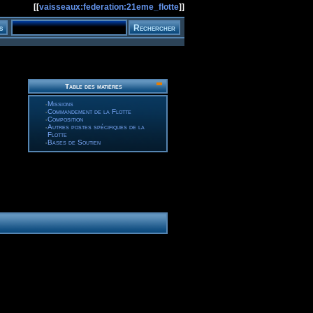
[[
vaisseaux:federation:21eme_flotte
]]
Table des matières
Missions
Commandement de la Flotte
Composition
Autres postes spécifiques de la
Flotte
Bases de Soutien