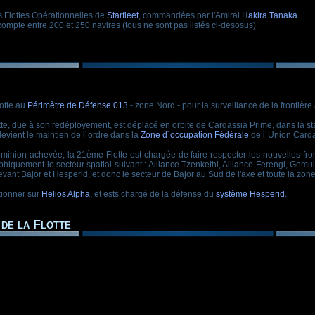
s Flottes Opérationnelles de
Starfleet
, commandées par l'Amiral
Hakira Tanaka
compte entre 200 et 250 navires (tous ne sont pas listés ci-desosus)
otte au
Périmètre de Défense 013
- zone Nord - pour la surveillance de la frontièr
otte, due à son redéployement, est déplacé en orbite de Cardassia Prime, dans la st
evient le maintien de l´ordre dans la
Zone d´occupation Fédérale
de l´Union Card
ominion achevée, la 21ème Flotte est chargée de faire respecter les nouvelles fro
aphiquement le secteur spatial suivant : Alliance Tzenkethi, Alliance Ferengi, Gem
devant Bajor et Hesperid, et donc le secteur de Bajor au Sud de l'axe et toute la zon
tionner sur
Helios Alpha
, et ests chargé de la défense du
système Hesperid
.
de la Flotte