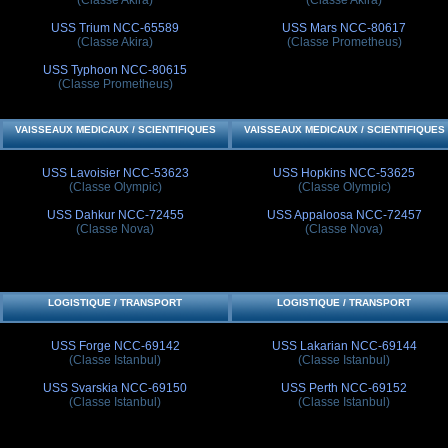
USS Trium NCC-65589
USS Mars NCC-80617
(Classe Akira)
(Classe Prometheus)
USS Typhoon NCC-80615
(Classe Prometheus)
VAISSEAUX MEDICAUX / SCIENTIFIQUES
VAISSEAUX MEDICAUX / SCIENTIFIQUES
USS Lavoisier NCC-53623
USS Hopkins NCC-53625
(Classe Olympic)
(Classe Olympic)
USS Dahkur NCC-72455
USS Appaloosa NCC-72457
(Classe Nova)
(Classe Nova)
LOGISTIQUE / TRANSPORT
LOGISTIQUE / TRANSPORT
USS Forge NCC-69142
USS Lakarian NCC-69144
(Classe Istanbul)
(Classe Istanbul)
USS Svarskia NCC-69150
USS Perth NCC-69152
(Classe Istanbul)
(Classe Istanbul)