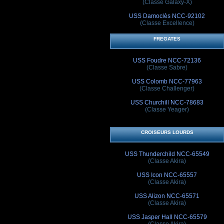
(Classe Galaxy-X)
USS Damoclès NCC-92102
(Classe Excellence)
FREGATES
USS Foudre NCC-72136
(Classe Sabre)
USS Colomb NCC-77963
(Classe Challenger)
USS Churchill NCC-78683
(Classe Yeager)
CROISEURS LOURDS
USS Thunderchild NCC-65549
(Classe Akira)
USS Icon NCC-65557
(Classe Akira)
USS Alizon NCC-65571
(Classe Akira)
USS Jasper Hall NCC-65579
(Classe Akira)