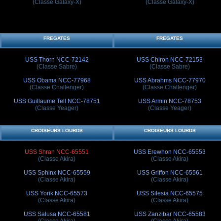
(Classe Galaxy-X)
(Classe Galaxy-X)
FREGATES
FREGATES
USS Thorn NCC-72142
USS Chiron NCC-72153
(Classe Sabre)
(Classe Sabre)
USS Obama NCC-77968
USS Abrahms NCC-77970
(Classe Challenger)
(Classe Challenger)
USS Guillaume Tell NCC-78751
USS Armin NCC-78753
(Classe Yeager)
(Classe Yeager)
CROISEURS LOURDS
CROISEURS LOURDS
USS Shran NCC-65551
USS Erewhon NCC-65553
(Classe Akira)
(Classe Akira)
USS Sphinx NCC-65559
USS Griffon NCC-65561
(Classe Akira)
(Classe Akira)
USS Yorik NCC-65573
USS Silesia NCC-65575
(Classe Akira)
(Classe Akira)
USS Salusa NCC-65581
USS Zanzibar NCC-65583
(Classe Akira)
(Classe Akira)