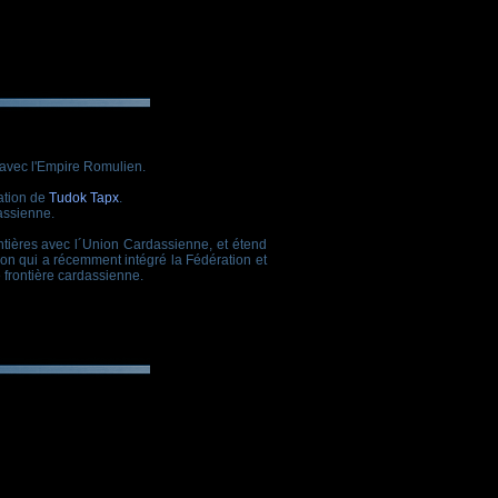
e avec l'Empire Romulien.
ation de
Tudok Tapx
.
assienne.
ntières avec l´Union Cardassienne, et étend
ulon qui a récemment intégré la Fédération et
e frontière cardassienne.