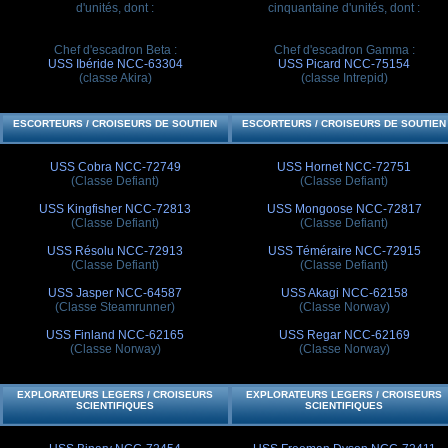
d'unités, dont :
cinquantaine d'unités, dont :
Chef d'escadron Beta :
Chef d'escadron Gamma :
USS Ibéride NCC-63304
USS Picard NCC-75154
(classe Akira)
(classe Intrepid)
ESCORTEURS / CROISEURS DE SOUTIEN
ESCORTEURS / CROISEURS DE SOUTIEN
USS Cobra NCC-72749
USS Hornet NCC-72751
(Classe Defiant)
(Classe Defiant)
USS Kingfisher NCC-72813
USS Mongoose NCC-72817
(Classe Defiant)
(Classe Defiant)
USS Résolu NCC-72913
USS Téméraire NCC-72915
(Classe Defiant)
(Classe Defiant)
USS Jasper NCC-64587
USS Akagi NCC-62158
(Classe Steamrunner)
(Classe Norway)
USS Finland NCC-62165
USS Regar NCC-62169
(Classe Norway)
(Classe Norway)
EXPLORATEURS LEGERS / CROISEURS
EXPLORATEURS LEGERS / CROISEURS
SCIENTIFIQUES
SCIENTIFIQUES