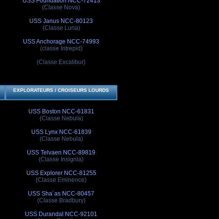
USS Foundation NCC-72413
(Classe Nova)
USS Janus NCC-80123
(Classe Luna)
USS Anchorage NCC-74993
(classe Intrepid)
(Classe Excalibur)
EXPLORATEURS / CROISEURS LOURDS
USS Boston NCC-61831
(Classe Nebula)
USS Lynx NCC-61839
(Classe Nebula)
USS Telvaen NCC-89819
(Classe Insignia)
USS Explorer NCC-81255
(Classe Eminence)
USS Sha´as NCC-80457
(Classe Bradbury)
USS Durandal NCC-92101