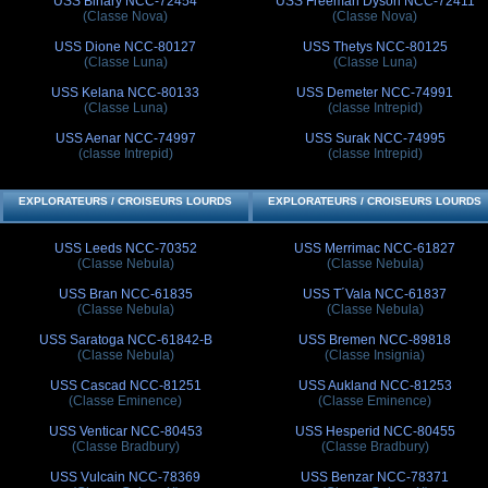
USS Binary NCC-72454
USS Freeman Dyson NCC-72411
(Classe Nova)
(Classe Nova)
USS Dione NCC-80127
USS Thetys NCC-80125
(Classe Luna)
(Classe Luna)
USS Kelana NCC-80133
USS Demeter NCC-74991
(Classe Luna)
(classe Intrepid)
USS Aenar NCC-74997
USS Surak NCC-74995
(classe Intrepid)
(classe Intrepid)
EXPLORATEURS / CROISEURS LOURDS
EXPLORATEURS / CROISEURS LOURDS
USS Leeds NCC-70352
USS Merrimac NCC-61827
(Classe Nebula)
(Classe Nebula)
USS Bran NCC-61835
USS T´Vala NCC-61837
(Classe Nebula)
(Classe Nebula)
USS Saratoga NCC-61842-B
USS Bremen NCC-89818
(Classe Nebula)
(Classe Insignia)
USS Cascad NCC-81251
USS Aukland NCC-81253
(Classe Eminence)
(Classe Eminence)
USS Venticar NCC-80453
USS Hesperid NCC-80455
(Classe Bradbury)
(Classe Bradbury)
USS Vulcain NCC-78369
USS Benzar NCC-78371