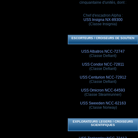
cinquantaine d'unités, dont :
Chef d'escadron Alpha :
USS Insigna NX-89300
(Classe Insignia)
ESCORTEURS / CROISEURS DE SOUTIEN
USS Albatros NCC-72747
(Classe Defiant)
USS Condor NCC-72811
(Classe Defiant)
USS Centurion NCC-72912
(Classe Defiant)
USS Omicron NCC-64593
(Classe Steamrunner)
USS Sweeden NCC-62163
(Classe Norway)
EXPLORATEURS LEGERS / CROISEURS
SCIENTIFIQUES