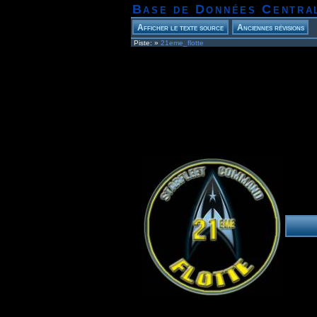
Base de Données Centra
Piste:
»
21eme_flotte