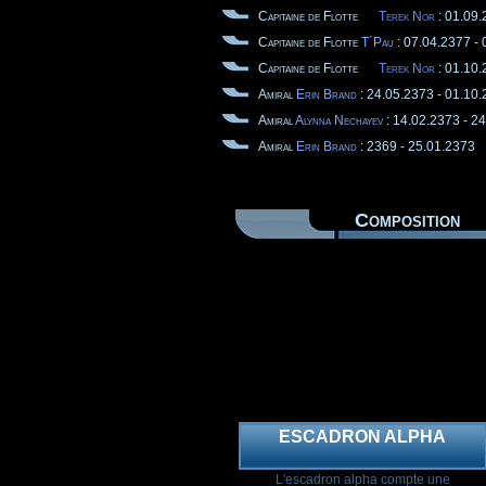
Capitaine de Flotte
Terek Nor
: 01.09.
Capitaine de Flotte
T´Pau
: 07.04.2377 -
Capitaine de Flotte
Terek Nor
: 01.10.
Amiral
Erin Brand
: 24.05.2373 - 01.10
Amiral
Alynna Nechayev
: 14.02.2373 - 2
Amiral
Erin Brand
: 2369 - 25.01.2373
Composition
ESCADRON ALPHA
L'escadron alpha compte une