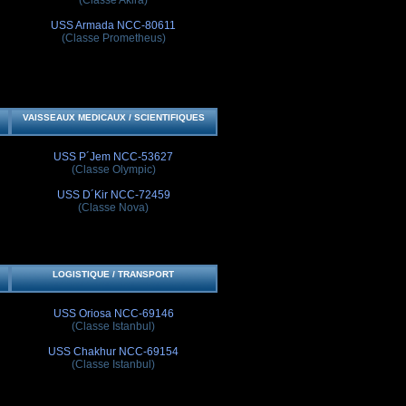
USS Armada NCC-80611
(Classe Prometheus)
VAISSEAUX MEDICAUX / SCIENTIFIQUES
USS P´Jem NCC-53627
(Classe Olympic)
USS D´Kir NCC-72459
(Classe Nova)
LOGISTIQUE / TRANSPORT
USS Oriosa NCC-69146
(Classe Istanbul)
USS Chakhur NCC-69154
(Classe Istanbul)