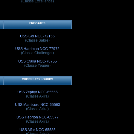
(Classe Excellence)
FREGATES
USS Gol NCC-72155
(Classe Sabre)
USS Harriman NCC-77972
(Classe Challenger)
USS Otaka NCC-78755
(Classe Yeager)
CROISEURS LOURDS
USS Zephyr NCC-65555
(Classe Akira)
USS Manticore NCC-65563
(Classe Akira)
USS Hebrion NCC-65577
(Classe Akira)
USS Alfar NCC-65585
(Classe Akira)