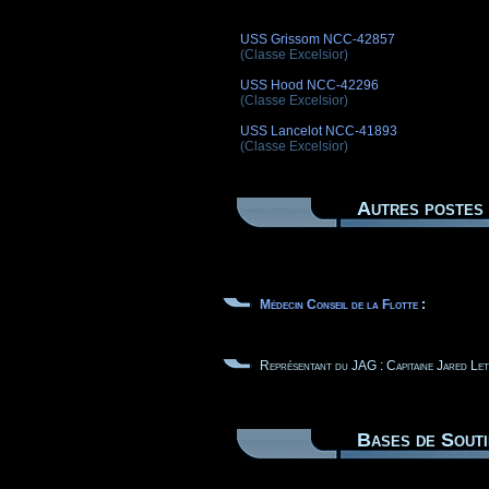
USS Grissom NCC-42857
(Classe Excelsior)
USS Hood NCC-42296
(Classe Excelsior)
USS Lancelot NCC-41893
(Classe Excelsior)
Autres postes 
Médecin Conseil de la Flotte
:
Représentant du JAG : Capitaine Jared Le
Bases de Souti