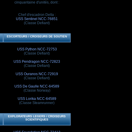
cinquantaine d'unités, dont :
Chef d'escadron Delta :
USS Sentinel NCC-76851
(Classe Defiant)
ESCORTEURS / CROISEURS DE SOUTIEN
USS Python NCC-72753
(Classe Defiant)
USS Pendragon NCC-72823
(Classe Defiant)
USS Ouranos NCC-72919
(Classe Defiant)
USS De Gaulle NCC-64589
(Classe Norway)
USS Lorika NCC-64589
(Classe Steamrunner)
EXPLORATEURS LEGERS / CROISEURS
SCIENTIFIQUES