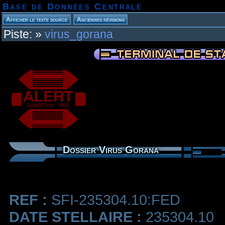
Base de Données Centrale
Piste:
»
virus_gorana
Dossier Virus Gorana
REF :
SFI-235304.10:FED
DATE STELLAIRE :
235304.10