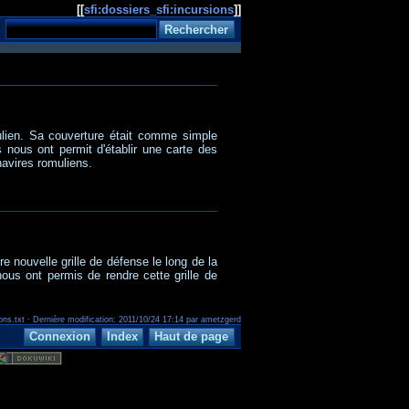
[[
sfi:dossiers_sfi:incursions
]]
lien. Sa couverture était comme simple
 nous ont permit d'établir une carte des
navires romuliens.
e nouvelle grille de défense le long de la
nous ont permis de rendre cette grille de
ions.txt · Dernière modification: 2011/10/24 17:14 par ametzgerd