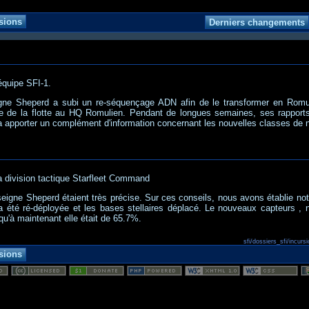
équipe SFI-1.
igne Sheperd a subi un re-séquençage ADN afin de le transformer en Romu
rôle de la flotte au HQ Romulien. Pendant de longues semaines, ses rapports
a apporter un complément d'information concernant les nouvelles classes de 
a division tactique Starfleet Command
eigne Sheperd étaient très précise. Sur ces conseils, nous avons établie notr
te a été ré-déployée et les bases stellaires déplacé. Le nouveaux capteurs , 
qu'à maintenant elle était de 65.7%.
sfi/dossiers_sfi/incurs