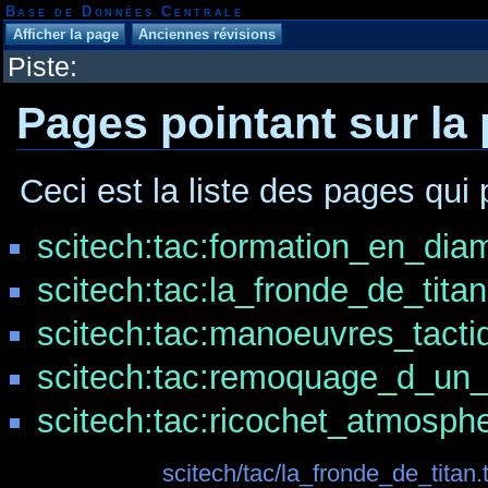
Base de Données Centrale
Piste:
Pages pointant sur la
Ceci est la liste des pages qui 
scitech:tac:formation_en_dia
scitech:tac:la_fronde_de_titan
scitech:tac:manoeuvres_tacti
scitech:tac:remoquage_d_un_
scitech:tac:ricochet_atmosph
scitech/tac/la_fronde_de_titan.