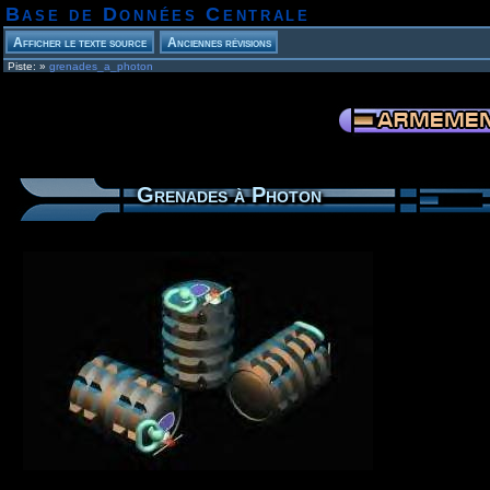
Base de Données Centrale
Piste:
»
grenades_a_photon
Grenades à Photon