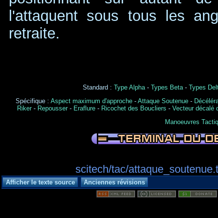
l'attaquent sous tous les ang
retraite.
Standard :
Type Alpha
-
Types Beta
-
Types Del
Spécifique :
Aspect maximum d'approche
-
Attaque Soutenue
-
Décélér
Riker
-
Repousser
-
Eraflure
-
Ricochet des Boucliers
-
Vecteur décalé 
Manoeuvres Tacti
scitech/tac/attaque_soutenue.t