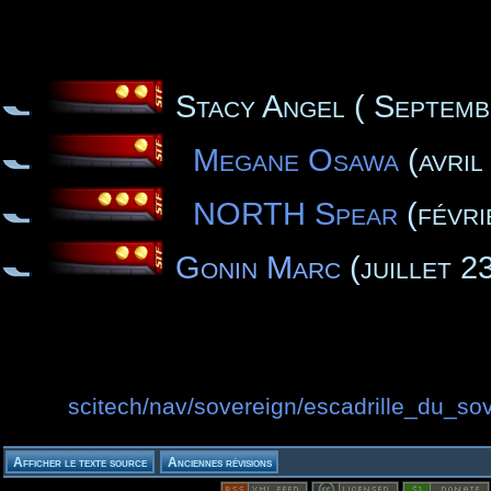
Stacy Angel ( Septemb
Megane Osawa
(avril
NORTH Spear
(févri
Gonin Marc
(juillet 2
scitech/nav/sovereign/escadrille_du_sove