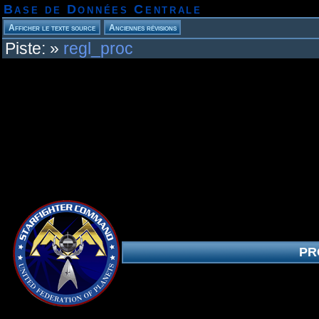
Base de Données Centrale
Piste:
»
regl_proc
PR