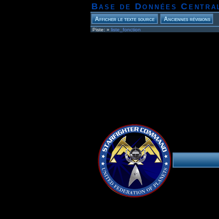
Base de Données Centra
Piste:
»
liste_fonction