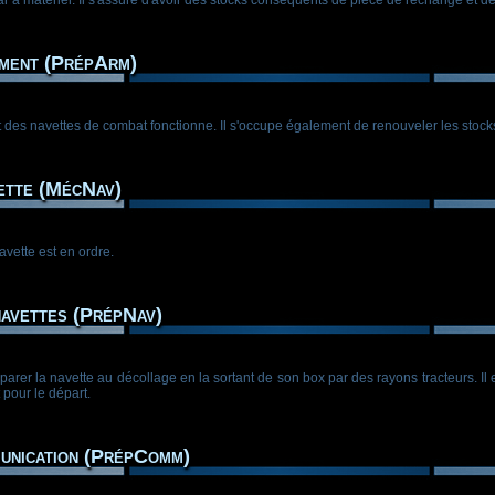
ment (PrépArm)
t des navettes de combat fonctionne. Il s'occupe également de renouveler les stock
ette (MécNav)
vette est en ordre.
avettes (PrépNav)
er la navette au décollage en la sortant de son box par des rayons tracteurs. Il en f
 pour le départ.
unication (PrépComm)