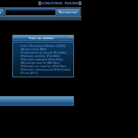
[[
scitech:liste_fonction
]]
Table des matières
Chef d'Escadron Général (CEG)
Major d'unité (MU)
Planificateur de mission (PlanMis)
Préposer matériel (PrépMat)
Préposer armement (PrépArm)
Mécanicien navette (MécNav)
Préposer aux navettes (PrépNav)
Préposer communication (PrépComm)
Pilote (PLT)