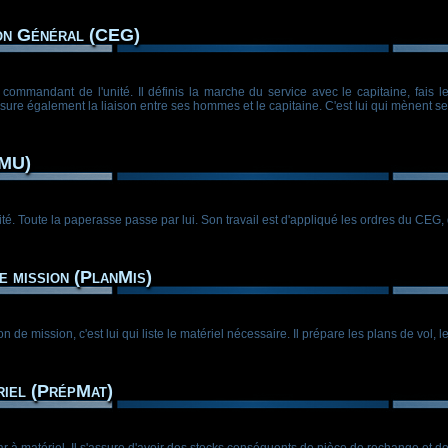
on Général (CEG)
ommandant de l'unité. Il définis la marche du service avec le capitaine, fais les
 assure également la liaison entre ses hommes et le capitaine. C'est lui qui mènent
(MU)
ité. Toute la paperasse passe par lui. Son travail est d'appliqué les ordres du CEG, 
e mission (PlanMis)
on de mission, c'est lui qui liste le matériel nécessaire. Il prépare les plans de vol, 
iel (PrépMat)
 à matériel. Il s'assure d'avoir des stocks conséquents de pièce de rechange et de to