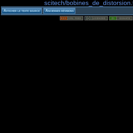
scitech/bobines_de_distorsion.t