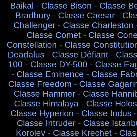
Baikal
-
Classe Bison
-
Classe B
Bradbury
-
Classe Caesar
-
Cla
Challenger
-
Classe Charleston
Classe Comet
-
Classe Cone
Constellation
-
Classe Constitutio
Deadalus
-
Classe Défiant
-
Clas
100
-
Classe DY-500
-
Classe Ea
-
Classe Eminence
-
Classe Fab
Classe Freedom
-
Classe Gagari
Classe Hammer
-
Classe Hanni
Classe Himalaya
-
Classe Holos
Classe Hyperion
-
Classe Indus
Classe Intruder
-
Classe Istanb
Korolev
-
Classe Krechet
-
Clas