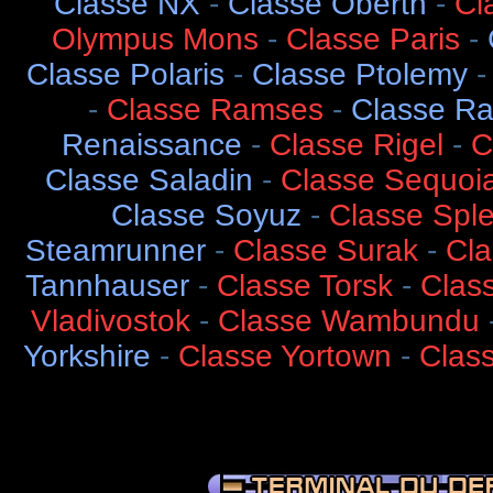
Classe NX
-
Classe Oberth
-
Cl
Olympus Mons
-
Classe Paris
-
Classe Polaris
-
Classe Ptolemy
-
Classe Ramses
-
Classe R
Renaissance
-
Classe Rigel
-
C
Classe Saladin
-
Classe Sequoi
Classe Soyuz
-
Classe Spl
Steamrunner
-
Classe Surak
-
Cla
Tannhauser
-
Classe Torsk
-
Class
Vladivostok
-
Classe Wambundu
Yorkshire
-
Classe Yortown
-
Clas