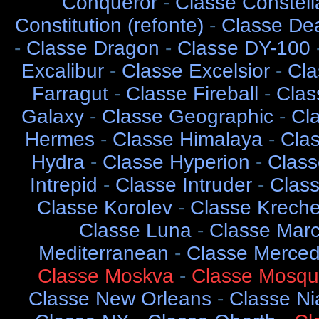
Conqueror
-
Classe Constell
Constitution (refonte)
-
Classe De
-
Classe Dragon
-
Classe DY-100
Excalibur
-
Classe Excelsior
-
Cla
Farragut
-
Classe Fireball
-
Clas
Galaxy
-
Classe Geographic
-
Cl
Hermes
-
Classe Himalaya
-
Clas
Hydra
-
Classe Hyperion
-
Class
Intrepid
-
Classe Intruder
-
Class
Classe Korolev
-
Classe Kreche
Classe Luna
-
Classe Marc
Mediterranean
-
Classe Merce
Classe Moskva
-
Classe Mosqu
Classe New Orleans
-
Classe Ni