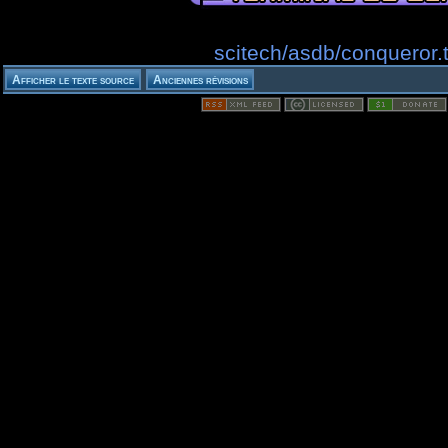
scitech/asdb/conqueror.t