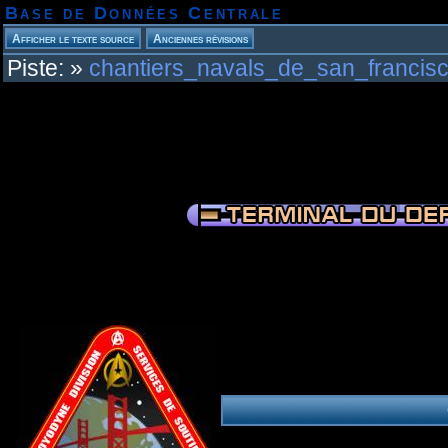
Base de Données Centrale
Piste:
»
chantiers_navals_de_san_francis