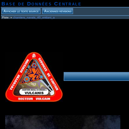
Base de Données Centrale
Piste:
»
chantiers_navals_40_eridani_a