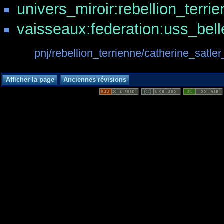
univers_miroir:rebellion_terri
vaisseaux:federation:uss_bell
pnj/rebellion_terrienne/catherine_satler