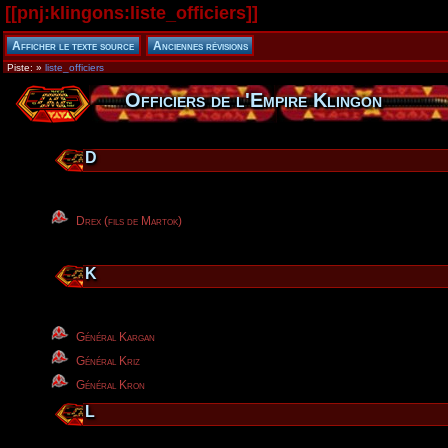
[[
pnj:klingons:liste_officiers
]]
Piste:
»
liste_officiers
Officiers de l'Empire Klingon
D
Drex (fils de Martok)
K
Général Kargan
Général Kriz
Général Kron
L