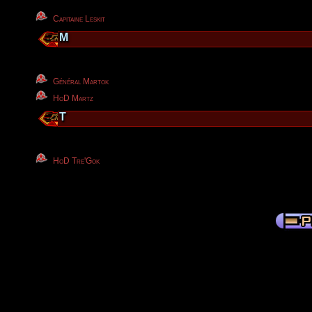
Capitaine Leskit
M
Général Martok
HoD Martz
T
HoD Tre'Gok