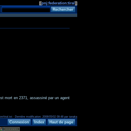
[[
pnj:federation:tiral
]]
 est mort en 2371, assassiné par un agent
ion/tiral.txt · Dernière modification: 2008/05/02 09:48 par tanaka