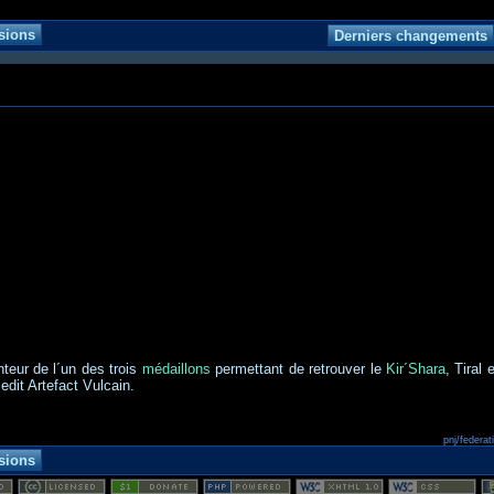
nteur de l´un des trois
médaillons
permettant de retrouver le
Kir´Shara
, Tiral
edit Artefact Vulcain.
pnj/federat