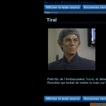
Base de Données Centrale
Piste:
»
tiral
Tiral
Petit-fils de l´Ambassadeur
Soval
, et déte
Romulien qui tentait de mettre la main sur l