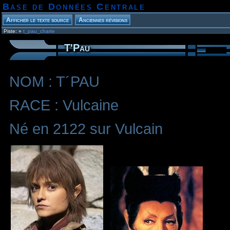
Base de Données Centrale
Piste:
»
t_pau_charte
T'Pau
NOM : T´PAU
RACE : Vulcaine
Né en 2122 sur Vulcain