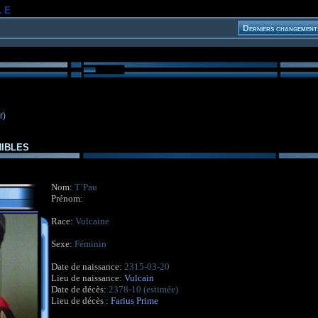
le
r)
ibles
Nom:
T´Pau
Prénom:
Race:
Vulcaine
Sexe:
Féminin
Date de naissance:
2315-03-20
Lieu de naissance:
Vulcain
Date de décès:
2378-10 (estimée)
Lieu de décès :
Farius Prime