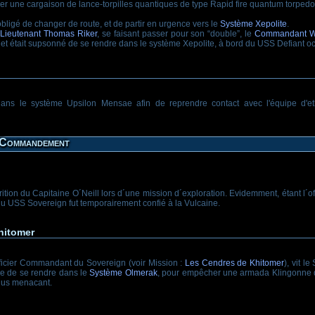
vrer une cargaison de lance-torpilles quantiques de type Rapid fire quantum torpedo 
ligé de changer de route, et de partir en urgence vers le
Système Xepolite
.
e
Lieutenant Thomas Riker
, se faisant passer pour son “double”, le
Commandant Wil
et était supsonné de se rendre dans le système Xepolite, à bord du USS Defiant occ
ns le système Upsilon Mensae afin de reprendre contact avec l'équipe d'
e Commandement
tion du Capitaine O´Neill lors d´une mission d´exploration. Evidemment, étant l´of
 USS Sovereign fut temporairement confié à la Vulcaine.
hitomer
fficier Commandant du Sovereign (voir Mission :
Les Cendres de Khitomer
), vit l
dre de se rendre dans le
Système Olmerak
, pour empêcher une armada Klingonne d
lus menacant.