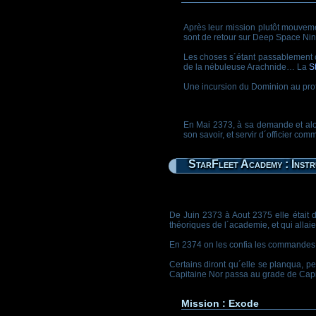
Après leur mission plutôt mouve
sont de retour sur Deep Space Nine
Les choses s´étant passablement 
de la nébuleuse Arachnide… La
S
Une incursion du Dominion au prof
En Mai 2373, à sa demande et alor
son savoir, et servir d´officier c
StarFleet Academy : Instr
De Juin 2373 à Aout 2375 elle était
théoriques de l´academie, et qui allaie
En 2374 on les confia les commandes 
Certains diront qu´elle se planqua, pe
Capitaine Nor passa au grade de Capita
Mission : Exode