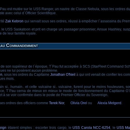
au est mutée sur le USS Ranger, un navire de Classe Nebula, sous les ordres du 
te avec celui d´Officier Scientifique.
rité
Zak Kebron
qui servait sous ses ordres, réussi à empêcher l´assassina du Premi
le USS Saskatoon et prit en charge un passager prisonnier, Ansue Hashley, susp
 de leur famille royale.
e au Commandemment
de son supérieur de l´époque, T´Pau fut acceptée à SCS (StarFleet Command Schoo
es ne lui posèrent aucun problème.
gn
, sous les ordres du Capitaine
Jonathan O'Neil
à qui ont venait de confier les com
ues mois.
in si.. humain.. et cette vulcaine si.. vulcaine, furent pour le moins houleuses, 
e, T´Pau cerna de mieux en mieux le mode de fonctionnement du Capitaine O´Neil
 à se voir confirmée dans le poste de Premier Officier du Sovereign.
 ses ordres des officiers comme
Terek Nor
,
Olivia Orel
ou
Alexia Metgerd
.
eign
étaient simples : escorter trois cargo, le
USS Carola NCC-6254
, le
USS Ma