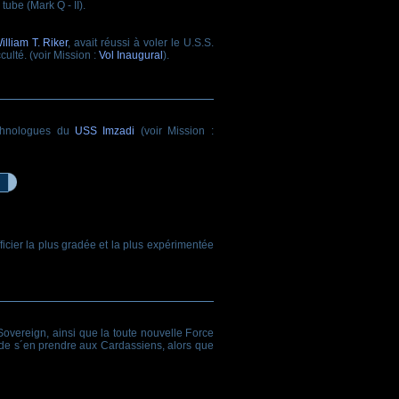
tube (Mark Q - II).
liam T. Riker
, avait réussi à voler le U.S.S.
ulté. (voir Mission :
Vol Inaugural
).
ethnologues du
USS Imzadi
(voir Mission :
ficier la plus gradée et la plus expérimentée
e Sovereign, ainsi que la toute nouvelle Force
e s´en prendre aux Cardassiens, alors que