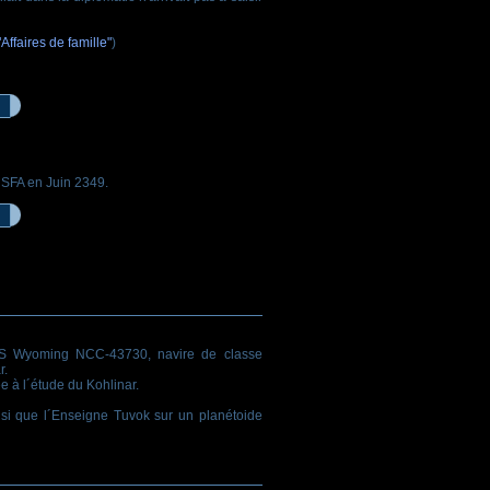
Affaires de famille"
)
e SFA en Juin 2349.
USS Wyoming NCC-43730, navire de classe
r.
e à l´étude du Kohlinar.
si que l´Enseigne Tuvok sur un planétoide