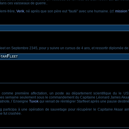
dans ces vaisseaux de guerre..
demi-frère,
Verik
, né après que son père eut “fauté” avec une humaine. (cf.
mission "
fleet en Septembre 2345, pour y suivre un cursus de 4 ans, et ressortir diplomée d
StarFleet
, comme première affectation, un poste au département scientifique du le 
ques semaine seulement sous le commandement du Capitaine Léonard James Akaa
atriote, l´Enseigne
Tuvok
qui venait de réintégrer Starfleet après une pause destiné
articipa à une opération de sauvetage pour récupérer le Capitaine Akaar ain
e fut crashée.