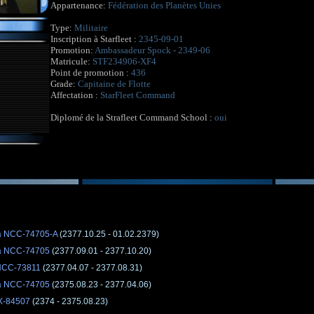
Appartenance:
Fédération des Planètes Unies
Type:
Militaire
Inscription à Starfleet :
2345-09-01
Promotion:
Ambassadeur Spock - 2349-06
Matricule:
STF234906-XF4
Point de promotion :
436
Grade:
Capitaine de Flotte
Affectation :
StarFleet Command
Diplomé de la Strafleet Command School :
oui
on NCC-74705-A
(2377.10.25 - 01.02.2379)
on NCC-74705
(2377.09.01 - 2377.10.20)
 NCC-73811
(2377.04.07 - 2377.08.31)
on NCC-74705
(2375.08.23 - 2377.04.06)
X-84507
(2374 - 2375.08.23)