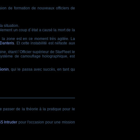
ion de formation de nouveaux officiers de
a situation.
iblement un coup d´état a causé la mort de la
e la zone est en ce moment très agitée. La
Danteris
. Et cette instabilité est néfaste aux
ine, étant l´Officier supérieur de StarFleet le
système de camouflage holographique, est
Gonin
, qui le passa avec succès, en tant qu
 passer de la théorie à la pratique pour le
S Intruder
pour l'occasion pour une mission