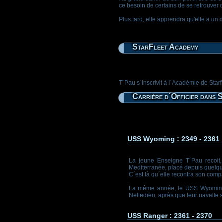
ce besoin de certains de se retrouver 
Plus tard, elle apprendra qu'elle a un 
StarFleet Academy
T´Pau s´inscrivit à l´Académie de Star
Carrière d´Officier dans 
USS Wyoming : 2349 - 2361
La jeune Enseigne T´Pau recoit
Mediterranée, placé depuis quel
C´est là qu´elle recontra son comp
La même année, le USS Wyoming p
Neltedien, après que leur navette s
USS Ranger : 2361 - 2370