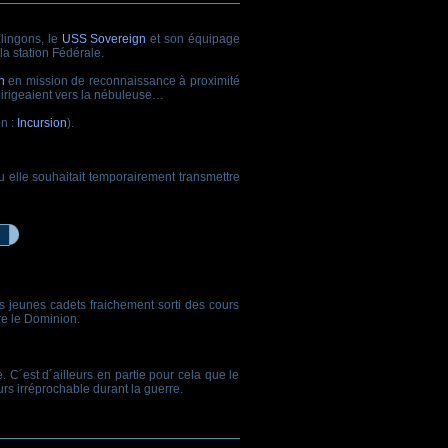
Klingons, le
USS Sovereign
et son équipage
la station Fédérale.
n
en mission de reconnaissance à proximité
dirigeaient vers la nébuleuse…
n :
Incursion
).
 elle souhaitait temporairement transmettre
jeunes cadets fraichement sorti des cours
tre le Dominion.
. C´est d´ailleurs en partie pour cela que le
rs irréprochable durant la guerre.