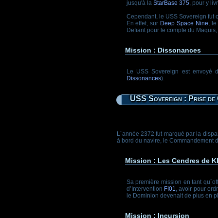
jusqu'à la
StarBase 375
, pour y li
Cependant, le USS Sovereign fut ob
En effet, sur
Deep Space Nine
, l
Defiant pour le compte du Maquis, 
Mission : Dissonances
Le USS Sovereign est envoyé da
Dissonances
).
USS Sovereign : Prise d
L´année 2372 fut marqué par la dispari
à bord du navire, le Commandement du
Mission : Les Cendres de K
Sa première mission en tant qu´o
d’Intervention
FI01
, avoir pour or
le Dominion devenait de plus en p
Mission : Incursion