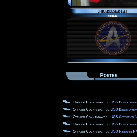
Postes
Officier Commandant du
USS Belleroph
Officier Commandant du
USS Belleroph
Officier Commandant du
USS Sovereign
Officier Commandant du
USS Belleroph
Officier Commandant du
USS Intruder N