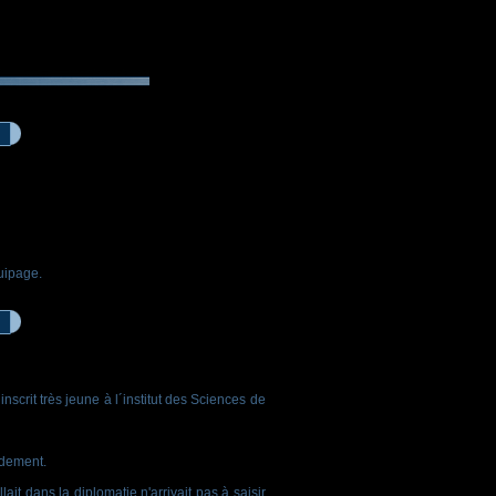
uipage.
a inscrit très jeune à l´institut des Sciences de
ndement.
t dans la diplomatie n'arrivait pas à saisir