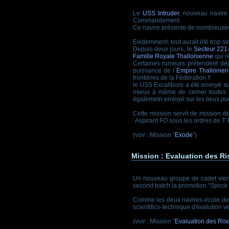
Le
USS Intruder
, nouveau navire 
Commandement.
Ce navire présente de nombreuses
Evidemment, tout aurait été trop si
Depuis deux jours, le
Secteur 221
Famille Royale Thallonienne
qui ré
Certaines rumeurs prétendent déj
puissance de l´
Empire Thallonien
frontières de la Fédération !!
le USS Excalibure a été envoyé s
mieux à même de cerner toutes l
égalemetn envoyé sur les lieux po
Cette mission servit de mission 
´Aspirant FO sous les ordres de T´
(voir : Mission ”
Exode
”)
Mission : Evaluation des R
Un nouveau groupe de cadet vient 
second batch la promotion “Spock 
Comme les deux navires-école de c
scientifico-technique d'évalution v
(voir : Mission ”
Evaluation des Ris