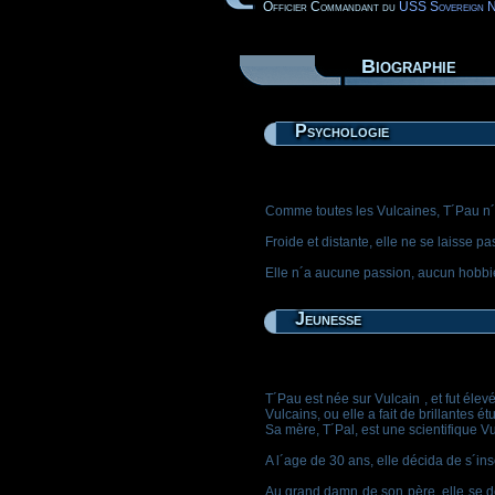
Officier Commandant du
USS Sovereign
Biographie
Psychologie
Comme toutes les Vulcaines, T´Pau n´o
Froide et distante, elle ne se laisse 
Elle n´a aucune passion, aucun hobbie
Jeunesse
T´Pau est née sur Vulcain , et fut éle
Vulcains, ou elle a fait de brillantes ét
Sa mère, T´Pal, est une scientifique V
A l´age de 30 ans, elle décida de s´in
Au grand damn de son père, elle se des