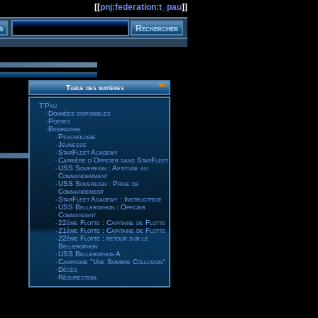
[[
pnj:federation:t_pau
]]
Table des matières
T'Pau
Données disponibles
Postes
Biographie
Psychologie
Jeunesse
StarFleet Academy
Carrière d´Officier dans StarFleet
USS Sovereign : Aptitude au
Commandemment
USS Sovereign : Prise de
Commandement
StarFleet Academy : Instructrice
USS Bellerophon : Officier
Commandant
22ème Flotte : Capitaine de Flotte
21ème Flotte : Capitaine de Flotte
22ème Flotte : retour sur le
Bellerophon
USS Bellerophon A
Campagne "Une Sombre Collusion"
Décès
Résurection.