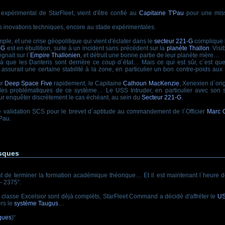
expérimental de StarFleet, vient d'être confié au
Capitaine T'Pau
pour une miss
 inovations techniques, encore au stade expérimentales.
mple, et une crise géopolitique qui vient d'éclater dans le
secteur 221-G
complique l
-G
est en ébullition, suite à un incident sans précédent sur la
planète Thallon
. Vis
gnait sur l´
Empire Thallonien
, et détruit une bonne partie de leur planète mère…
à que les Danteris sont derrière ce coup d´état… Mais ce qui est sûr, c´est qu
assurait une certaine stabilité à la zone, en particulier un bon contre-poids aux
ur
Deep Space Five
rapidement, le Capitaine
Calhoun MacKenzie
, Xenexien d´orig
es problématiques de ce système… Le USS Intruder, en particulier avec son 
ur enquêter discrètement le cas échéant, au sein du
Secteur 221-G
.
de validation SCS pour le brevet d´aptitude au commandement de l´Officier
Marc 
Pau.
isques
de terminer la formation académique théorique… Et il est maintenant l´heure de
- 2375”.
lasse Excelsior sont déjà complèts, StarFleet Command a décidé d'affréter le
US
ers le
système Taugus
…
ques
)“