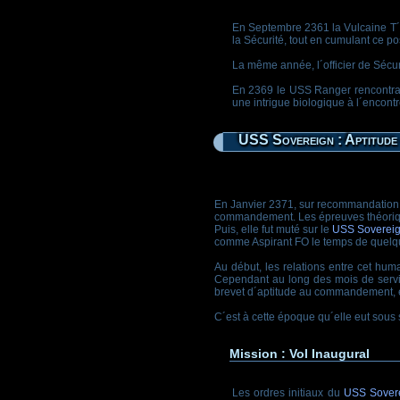
En Septembre 2361 la Vulcaine T´P
la Sécurité, tout en cumulant ce pos
La même année, l´officier de Sécu
En 2369 le USS Ranger rencontra 
une intrigue biologique à l´encontre
USS Sovereign : Aptitud
En Janvier 2371, sur recommandation 
commandement. Les épreuves théoriqu
Puis, elle fut muté sur le
USS Soverei
comme Aspirant FO le temps de quelq
Au début, les relations entre cet huma
Cependant au long des mois de servic
brevet d´aptitude au commandement, et
C´est à cette époque qu´elle eut sous
Mission : Vol Inaugural
Les ordres initiaux du
USS Sover