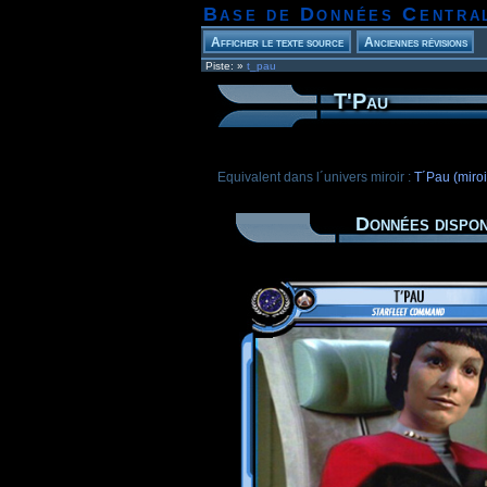
Base de Données Centra
Piste:
»
t_pau
T'Pau
Equivalent dans l´univers miroir :
T´Pau (miroi
Données dispon