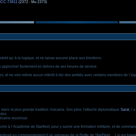
 NCC-73811
(2372 - Mai 2373)
béit qu´à la logique, et ne laisse aucune place aux émotions.
pas approcher facilement en dehors de ses heures de service.
s, et ne vois même aucun intérêt à lier des amitiés avec certains membres de l´éq
vé dans la plus grande tradition Vulcaine. Son père, l'attaché diplomatique
Saral
, l´
udes.
ulcaine reconnue.
scrire à l´Académie de Starfleet, pour y suivre une formation militaire, et de comma
tinait au commandement d´un vaisseau de la Flotte de StarFleet… Lui qui travaillai