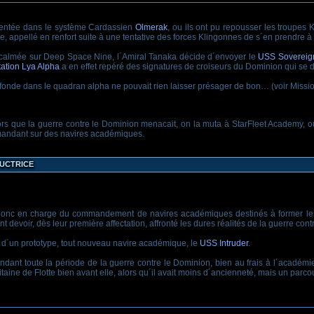
mentée dans le système Cardassien
Olmerak
, ou ils ont pu repousser les troupes 
, appellé en renfort suite à une tentative des forces Klingonnes de s´en prendre à 
calmée sur Deep Space Nine, l´Amiral Tanaka décide d´envoyer le
USS Sovereig
tation Lya Alpha
a en effet repéré des signatures de croiseurs du Dominion qui se 
onde dans le quadran alpha ne pouvait rien laisser présager de bon… (voir Missio
s que la guerre contre le Dominion menacait, on la muta à StarFleet Academy, ou
ommandant sur des navires académiques.
uctrice
 donc en charge du commandement de navires académiques destinés à former les 
nt devoir, dès leur première affectation, affronté les dures réalités de la guerre con
d´un prototype, tout nouveau navire académique, le
USS Intruder
.
ndant toute la période de la guerre contre le Dominion, bien au frais à l´académie
ine de Flotte bien avant elle, alors qu´il avait moins d´ancienneté, mais un parcou