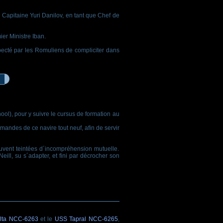
Capitaine Yuri Danilov, en tant que Chef de
er Ministre Iban.
ecté par les Romuliens de compliciter dans
l), pour y suivre le cursus de formation au
mandes de ce navire tout neuf, afin de servir
souvent teintées d´incompréhension mutuelle.
l, su s´adapter, et fini par décrocher son
lta NCC-6263
et le
USS Tapral NCC-6265
,