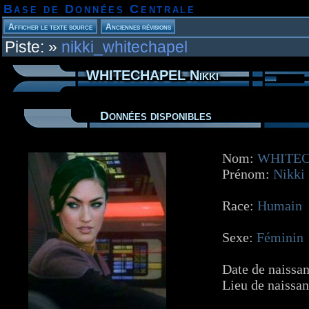
Base de Données Centrale
Piste:
»
nikki_whitechapel
WHITECHAPEL Nikki
Données disponibles
Nom:
WHITEC
Prénom:
Nikki
Race:
Humain
Sexe:
Féminin
Date de naissa
Lieu de naissa