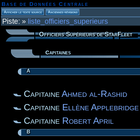
Base de Données Centrale
Piste:
»
liste_officiers_superieurs
Officiers Supérieurs de StarFleet
Capitaines
A
Capitaine
Ahmed al-Rashid
Capitaine
Ellène Applebridge
Capitaine
Robert April
B