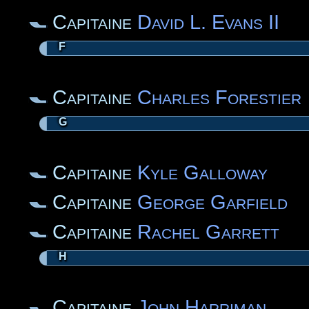
Capitaine
David L. Evans II
F
Capitaine
Charles Forestier
G
Capitaine
Kyle Galloway
Capitaine
George Garfield
Capitaine
Rachel Garrett
H
Capitaine
John Harriman