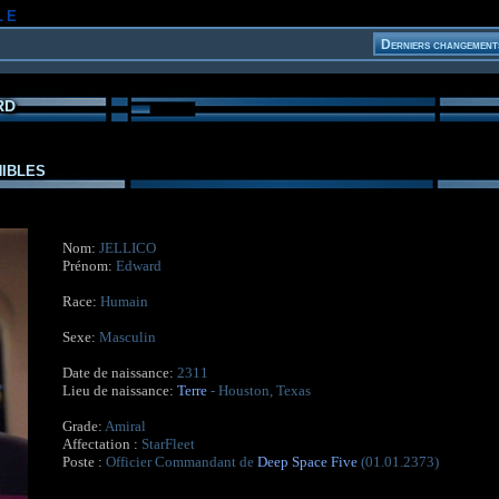
le
rd
ibles
Nom:
JELLICO
Prénom:
Edward
Race:
Humain
Sexe:
Masculin
Date de naissance:
2311
Lieu de naissance:
Terre
- Houston, Texas
Grade:
Amiral
Affectation :
StarFleet
Poste :
Officier Commandant de
Deep Space Five
(01.01.2373)