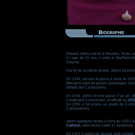
Biographie
Edward Jellico est né à Houston, Texas, e
A l´age de 18 ans, il entra à StarFleet 
Saturne.
A la fin de la même année, Jellico fut pr
En 2344, servant toujours à bord du USS
Memphis subit de graves dommages. Durant la
défaite des Cardassiens.
En 2349, Jellico fit une pause d´un an, a
Lieutenant-Commander, et affecté au
USS
En 2354, il fut promu au grade de Comman
Cardassienne.
Après quelques temps à bord du USS Cairo
Calhoun
, alors jeune cadet à l´academie.
En 2357 il repris du service actif comme 