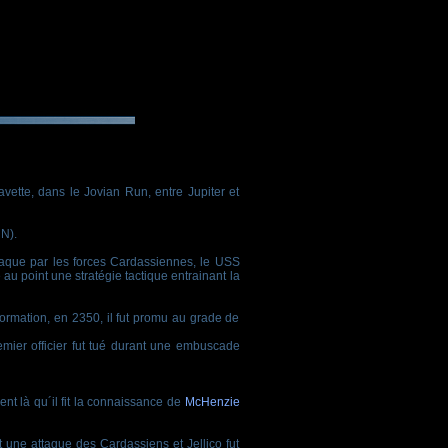
vette, dans le Jovian Run, entre Jupiter et
N).
taque par les forces Cardassiennes, le USS
 au point une stratégie tactique entrainant la
formation, en 2350, il fut promu au grade de
emier officier fut tué durant une embuscade
t là qu´il fit la connaissance de
McHenzie
t une attaque des Cardassiens et Jellico fut