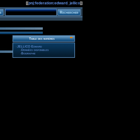
[[
pnj:federation:edward_jellico
]]
Table des matières
JELLICO Edward
Données disponibles
Biographie