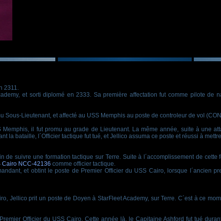
n 2311.
Academy, et sorti diplomé en 2333. Sa première affectation fut comme pilote de na
omu Sous-Lieutenant, et affecté au USS Memphis au poste de controleur de vol (CON
 Memphis, il fut promu au grade de Lieutenant. La même année, suite à une at
 bataille, l´Officier tactique fut tué, et Jellico assuma ce poste et réussi à mettre
fin de suivre une formation tactique sur Terre. Suite à l´accomplissement de cette 
 Cairo NCC-42136
comme officier tactique.
dant, et obtint le poste de Premier Officier du USS Cairo, lorsque l´ancien pr
, Jellico prit un poste de Doyen à StarFleet Academy, sur Terre. C´est à ce momen
Premier Officier du USS Cairo. Cette année là, le Capitaine Ashford fut tué duran