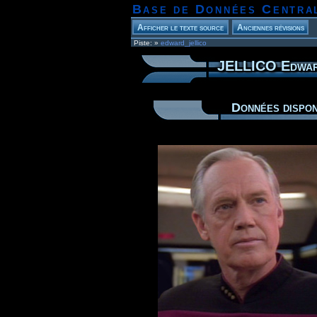
Base de Données Centra
Piste:
»
edward_jellico
JELLICO Edwa
Données dispon