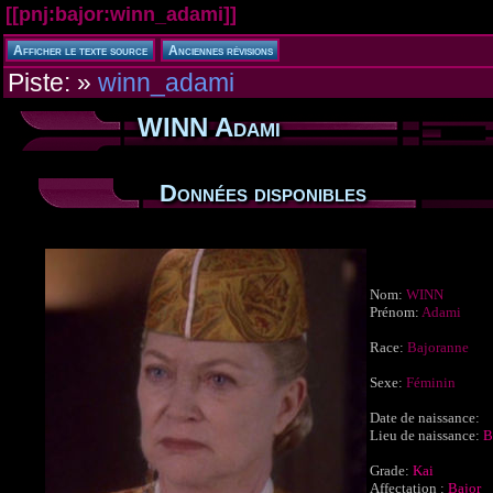
[[
pnj:bajor:winn_adami
]]
Piste:
»
winn_adami
WINN Adami
Données disponibles
Nom:
WINN
Prénom:
Adami
Race:
Bajoranne
Sexe:
Féminin
Date de naissance:
Lieu de naissance:
B
Grade:
Kai
Affectation :
Bajor