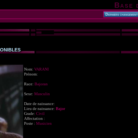
Base 
onibles
Nom:
VARANI
Prénom:
Race:
Bajoran
Sexe:
Masculin
Date de naissance:
Lieu de naissance:
Bajor
Grade:
Civil
Affectation :
Poste :
Musicien