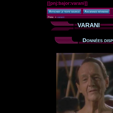
[[
pnj:bajor:varani
]]
Piste:
»
varani
VARANI
Données disp