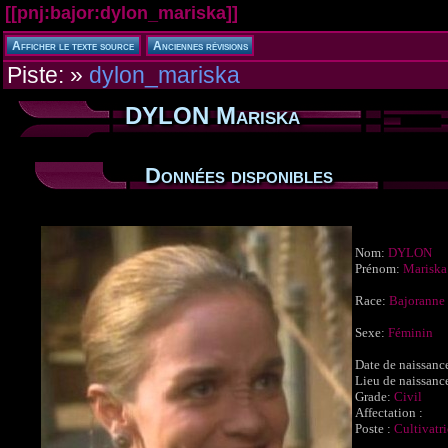
[[
pnj:bajor:dylon_mariska
]]
Piste:
»
dylon_mariska
DYLON Mariska
Données disponibles
Nom:
DYLON
Prénom:
Mariska
Race:
Bajoranne
Sexe:
Féminin
Date de naissanc
Lieu de naissanc
Grade:
Civil
Affectation :
Poste :
Cultivatr