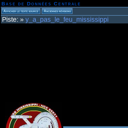
Base de Données Centrale
Piste:
»
y_a_pas_le_feu_mississippi