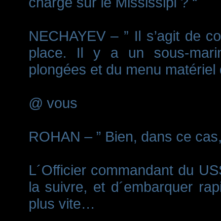
chargé sur le Mississipi ? “
NECHAYEV – ” Il s’agit de co
place. Il y a un sous-mari
plongées et du menu matériel d
@ vous
ROHAN – ” Bien, dans ce cas
L´Officier commandant du USS M
la suivre, et d´embarquer rap
plus vite…