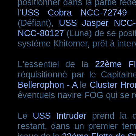
positionner dans la partie féd
l'
USS Cobra NCC-72749
(
(Défiant),
USS Jasper NCC-
NCC-80127
(Luna) de se positi
système Khitomer, prêt à interv
L'essentiel de la
22ème Flo
réquisitionné par le Capita
Bellerophon - A
le
Cluster Hro
éventuels navire FOG qui se r
Le
USS Intruder
prend la d
restant, dans un premier temps