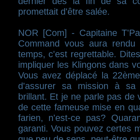
dernier dès la fin de sa c
promettait d'être salée.
NOR [Com] - Capitaine T'Pau,
Command vous aura rendu mo
temps, c'est regrettable. Dit
impliquer les Klingons dans vo
Vous avez déplacé la 22ème f
d'assurer sa mission à sa pl
brillant. Et je ne parle pas d
de cette fameuse mise en qua
farien, n'est-ce pas? Quara
garanti. Vous pouvez certes m
que peu de sens, peut-être q