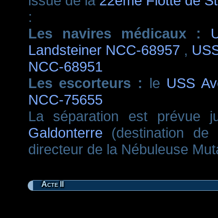
issue de la
22ème Flotte de St
:
Les navires médicaux :
Landsteiner NCC-68957
,
USS
NCC-68951
Les escorteurs :
le
USS Av
NCC-75655
La séparation est prévue j
Galdonterre
(destination de la
directeur de la Nébuleuse Mut
Acte II