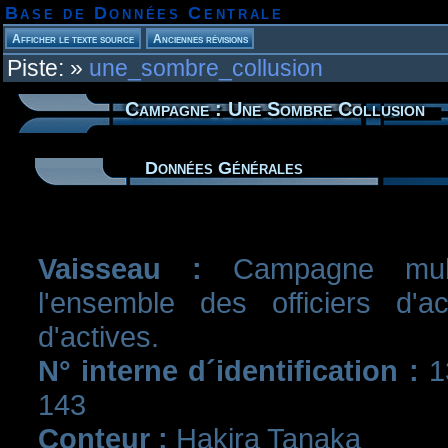
Base de Données Centrale
Piste:
»
une_sombre_collusion
Campagne : Une Sombre Collusion
Données Générales
Vaisseau :
Campagne multi-
l'ensemble des officiers d'a
d'actives.
N° interne d´identification :
13
143
Conteur :
Hakira Tanaka