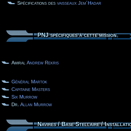
Spécifications des
vaisseaux Jem´Hadar
PNJ spécifiques à cette mission
Amiral
Andrew Rekris
Général Martok
Capitaine Masters
Six Murrow
Dr.
Allan Murrow
Navires / Base Stellaire / Installati