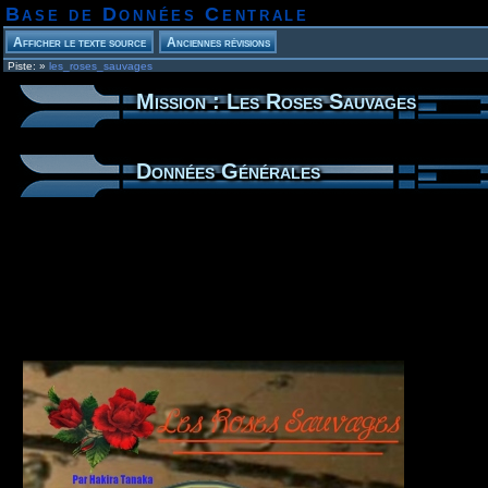
Base de Données Centrale
Piste:
»
les_roses_sauvages
Mission : Les Roses Sauvages
Données Générales