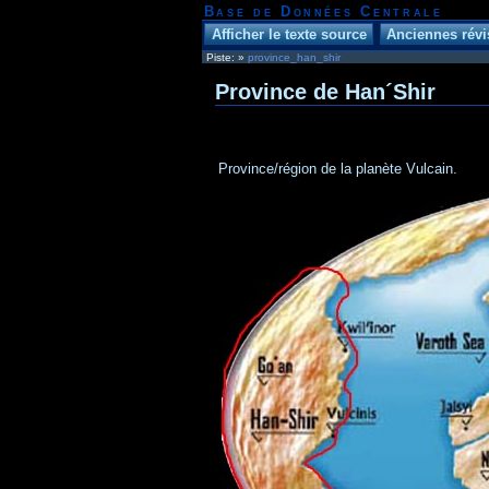
Base de Données Centrale
Piste:
»
province_han_shir
Province de Han´Shir
Province/région de la planète Vulcain.