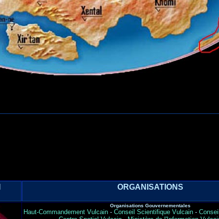
N
ORGANISATIONS
Organisations Gouvernementales
Haut-Commandement Vulcain
-
Conseil Scientifique Vulcain
-
Consei