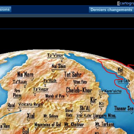
[[
cartogr