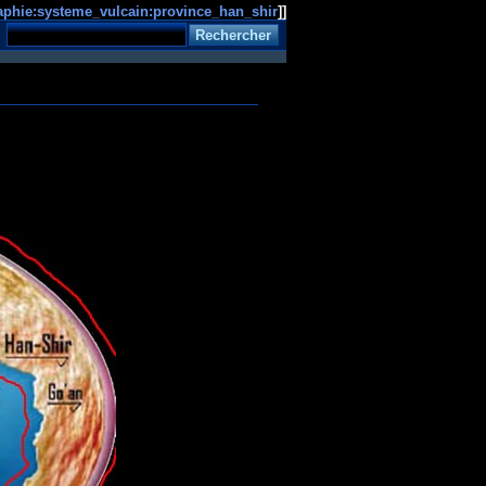
aphie:systeme_vulcain:province_han_shir
]]