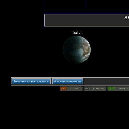
S
Thallon