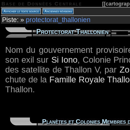
Base de Données Centrale
[[
cartograp
Piste:
»
protectorat_thallonien
Protectorat Thallonien
Nom du gouvernement provisoire
son exil sur
Si Iono
, Colonie Prin
des satellite de Thallon V, par
Zo
chute de la
Famille Royale Thall
Thallon.
Planètes et Colonies Membres 