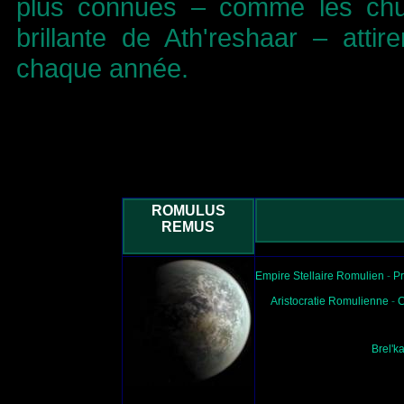
plus connues – comme les chut
brillante de Ath'reshaar – attir
chaque année.
ROMULUS
REMUS
Empire Stellaire Romulien
-
Pr
Aristocratie Romulienne
-
C
Brel'ka