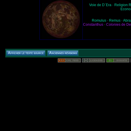
Voie de D´Era
-
Religion 
Econo
Romulus
-
Remus
-
Abra
Constanthus
-
Colonies de De