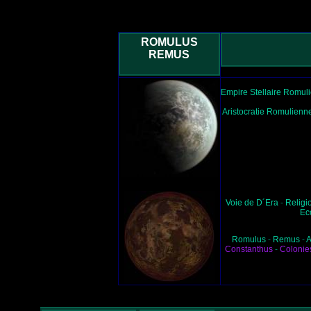
ROMULUS
REMUS
Empire Stellaire Romul
Aristocratie Romulienn
Voie de D´Era
-
Religi
Ec
Romulus
-
Remus
-
A
Constanthus
-
Colonie