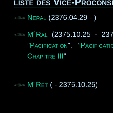
liste des Vice-Procons
Neral
(2376.04.29 - )
M´Ral
(2375.10.25 - 2376
”
Pacification
”, ”
Pacificat
Chapitre III
”
M´Ret
( - 2375.10.25)