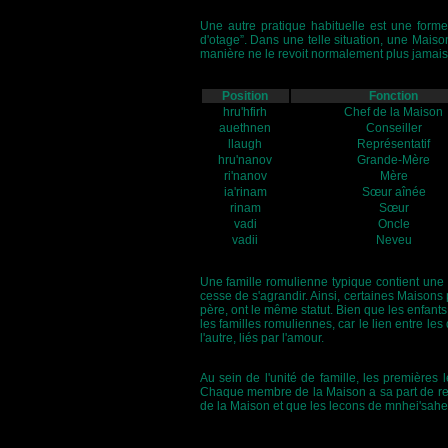
Une autre pratique habituelle est une form
d'otage”. Dans une telle situation, une Maiso
manière ne le revoit normalement plus jamai
Position
Fonction
hru'hfirh
Chef de la Maison
auethnen
Conseiller
llaugh
Représentatif
hru'nanov
Grande-Mère
ri'nanov
Mère
ia'rinam
Sœur aînée
rinam
Sœur
vadi
Oncle
vadii
Neveu
Une famille romulienne typique contient une 
cesse de s'agrandir. Ainsi, certaines Maisons
père, ont le même statut. Bien que les enfants
les familles romuliennes, car le lien entre l
l'autre, liés par l'amour.
Au sein de l'unité de famille, les premières
Chaque membre de la Maison a sa part de respo
de la Maison et que les lecons de mnhei'sahe