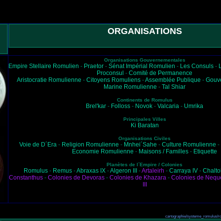
ORGANISATIONS
Organisations Gouvernementales
Empire Stellaire Romulien
-
Praetor
-
Sénat Impérial Romulien
-
Les Consuls
-
Proconsul
-
Comité de Permanence
Aristocratie Romulienne
-
Citoyens Romuliens
-
Assemblée Publique
-
Gouve
Marine Romulienne
-
Tal Shiar
Continents de Romulus
Brel'kar
-
Folloss
-
Novok
-
Valcaria
-
Umrika
Principales Villes
Ki Baratan
Organisations Civiles
Voie de D´Era
-
Religion Romulienne
-
Mnhei´Sahe
-
Culture Romulienne
-
Economie Romulienne
-
Maisons / Familles
-
Etiquette
Planètes de l´Empire / Colonies
Romulus
-
Remus
-
Abraxas IX
-
Algeron III
-
Artaleirh
-
Carraya IV
-
Chalto
Constanthus
-
Colonies de Devoras
-
Colonies de Khazara
-
Colonies de Nequ
III
cartographie/systeme_romulus/rom