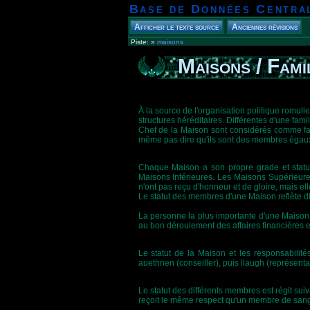
Base de Données Centra
Piste:
»
maisons
Maisons / Fami
À la source de l'organisation politique romu
structures héréditaires. Différentes d'une fa
Chef de la Maison sont considérés comme faisa
même pas dire qu'ils sont des membres égaux e
Chaque Maison a son propre grade et statu
Maisons Inférieures. Les Maisons Supérieure
n'ont pas reçu d'honneur et de gloire, mais elle
Le statut des membres d'une Maison reflète dir
La personne la plus importante d'une Maison e
au bon déroulement des affaires financières et s
Le statut de la Maison et les responsabilités
auethnen (conseiller), puis llaugh (représenta
Le statut des différents membres est régit su
reçoit le même respect qu'un membre de sang 