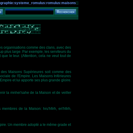
ographie:systeme_romulus:romulus:maisons
]]
 des organisations comme des clans, avec des
p plus large. Par exemple, les serviteurs du
que le leur. (Attention, cela ne veut tout de
me des Maisons Supérieures soit comme des
ciale de l'Empire. Les Maisons Inférieures
l'Empire et lui apporte ses plus grande gloire.
enir la mnhei'sahe de la Maison et de veiller
 membres de la Maison: hru'hfirh, eri'hfirh,
'empire. Un membre adopté a le même grade et