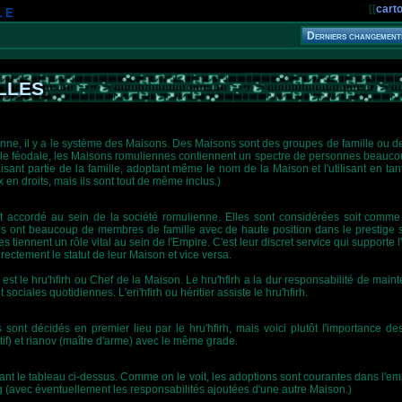
le
[[
cart
lles
lienne, il y a le système des Maisons. Des Maisons sont des groupes de famille ou
mille féodale, les Maisons romuliennes contiennent un spectre de personnes beaucou
nt partie de la famille, adoptant même le nom de la Maison et l'utilisant en tant 
n droits, mais ils sont tout de même inclus.)
t accordé au sein de la société romulienne. Elles sont considérées soit com
s ont beaucoup de membres de famille avec de haute position dans le prestige so
s tiennent un rôle vital au sein de l'Empire. C'est leur discret service qui supporte 
ectement le statut de leur Maison et vice versa.
st le hru'hfirh ou Chef de la Maison. Le hru'hfirh a la dur responsabilité de maint
ociales quotidiennes. L'eri'hfirh ou héritier assiste le hru'hfirh.
 sont décidés en premier lieu par le hru'hfirh, mais voici plutôt l'importance des
tif) et rianov (maître d'arme) avec le même grade.
ivant le tableau ci-dessus. Comme on le voit, les adoptions sont courantes dans l
(avec éventuellement les responsabilités ajoutées d'une autre Maison.)