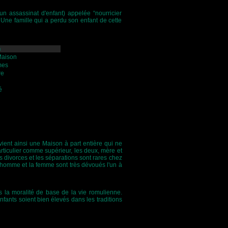
 assassinat d'enfant) appelée “nourricier
. Une famille qui a perdu son enfant de cette
n
 Maison
mes
re
é
vient ainsi une Maison à part entière qui ne
rticulier comme supérieur, les deux, mère et
es divorces et les séparations sont rares chez
 l'homme et la femme sont très dévoués l'un à
ns la moralité de base de la vie romulienne.
nfants soient bien élevés dans les traditions