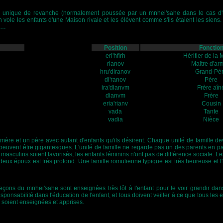
e unique de revanche (normalement poussée par un mnhei'sahe dans le cas d'un
n vole les enfants d'une Maison rivale et les élèvent comme s'ils étaient les siens
s…
Position
Fonctio
eri'hfirh
Héritier de la
rianov
Maitre d'ar
hru'diranov
Grand-Pè
di'ranov
Père
ira'dianvm
Frère aîn
dianvm
Frère
eria'rianv
Cousin
vada
Tante
vadia
Nièce
mère et un père avec autant d'enfants qu'ils désirent. Chaque unité de famille de
 peuvent être gigantesques. L'unité de famille ne regarde pas un des parents en pa
 masculins soient favorisés, les enfants féminins n'ont pas de différence sociale. L
es deux époux est très profond. Une famille romulienne typique est très heureuse et
 leçons du mnhei'sahe sont enseignées très tôt à l'enfant pour le voir grandir da
nsabilité dans l'éducation de l'enfant, et tous doivent veiller à ce que tous les e
 soient enseignées et apprises.