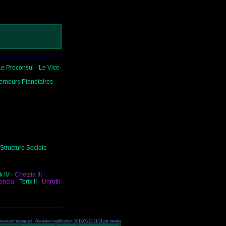
Le Proconsul
-
Le Vice-
rneurs Planétaires
Structure Sociale
-
k IV
-
Chetzia III
-
encia
-
Terix II
-
Unroth
ulus/maisons.txt · Dernière modification: 2012/09/23 21:21 par tanaka