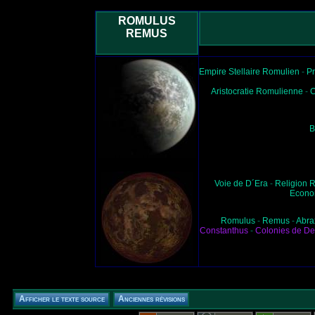
ROMULUS
REMUS
Empire Stellaire Romulien
-
Pr
Aristocratie Romulienne
-
C
B
Voie de D´Era
-
Religion 
Econo
Romulus
-
Remus
-
Abra
Constanthus
-
Colonies de De