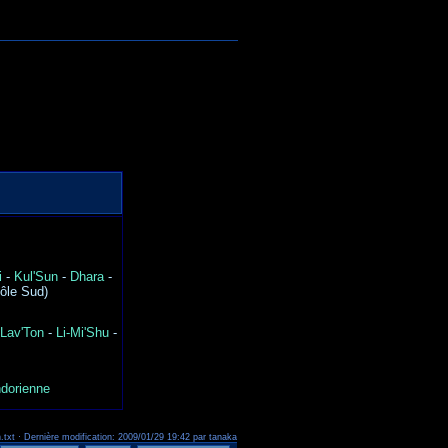
i
-
Kul'Sun
-
Dhara
-
ôle Sud)
Lav'Ton
-
Li-Mi'Shu
-
dorienne
txt · Dernière modification: 2009/01/29 19:42 par tanaka