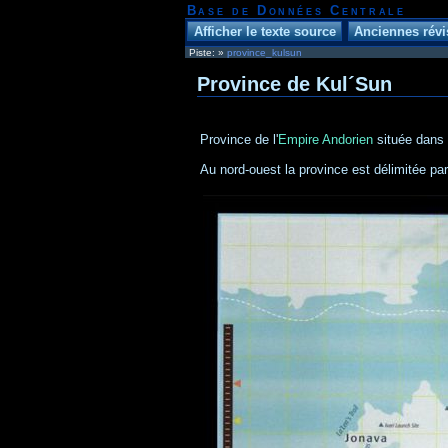
Base de Données Centrale
Piste:
»
province_kulsun
Province de Kul´Sun
Province de l'
Empire Andorien
située dans 
Au nord-ouest la province est délimitée p