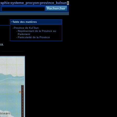
raphie:systeme_procyon:province_kulsun
]]
−
Table des matières
Province de Kul´Sun
Représentant de la Province au
Parlement
Particularité de la Province
sa.