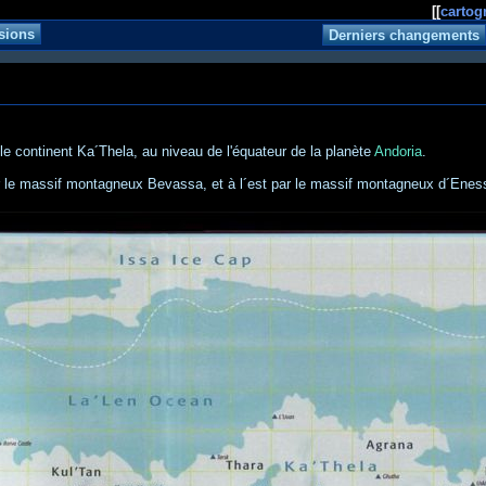
[[
cartog
le continent Ka´Thela, au niveau de l'équateur de la planète
Andoria
.
ar le massif montagneux Bevassa, et à l´est par le massif montagneux d´Enes