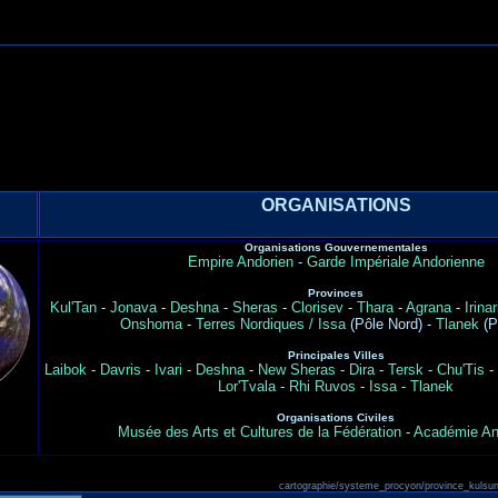
ORGANISATIONS
Organisations Gouvernementales
Empire Andorien
-
Garde Impériale Andorienne
Provinces
Kul'Tan
-
Jonava
-
Deshna
-
Sheras
-
Clorisev
-
Thara
-
Agrana
-
Irinar
Onshoma
-
Terres Nordiques / Issa
(Pôle Nord) -
Tlanek
(P
Principales Villes
Laibok
-
Davris
-
Ivari
-
Deshna
-
New Sheras
-
Dira
-
Tersk
-
Chu'Tis
-
Lor'Tvala
-
Rhi Ruvos
-
Issa
-
Tlanek
Organisations Civiles
Musée des Arts et Cultures de la Fédération
-
Académie An
cartographie/systeme_procyon/province_kulsun.