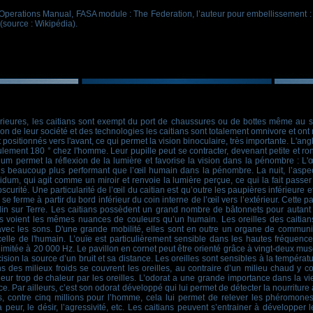
Operations Manual, FASA module : The Federation, l’auteur pour embellissement : Je
(source : Wikipédia).
érieures, les caitians sont exempt du port de chaussures ou de bottes même au se
on de leur société et des technologies les caitians sont totalement omnivore et on
ositionnés vers l'avant, ce qui permet la vision binoculaire, très importante. L'ang
ulement 180 ° chez l'homme. Leur pupille peut se contracter, devenant petite et ro
um permet la réflexion de la lumière et favorise la vision dans la pénombre : L'œi
efois beaucoup plus performant que l’œil humain dans la pénombre. La nuit, l’asp
idum, qui agit comme un miroir et renvoie la lumière perçue, ce qui la fait passer
bscurité. Une particularité de l’œil du caitian est qu’outre les paupières inférieure 
se ferme à partir du bord inférieur du coin interne de l’œil vers l’extérieur. Cette p
lin sur Terre. Les caitians possèdent un grand nombre de bâtonnets pour autant
ans voient les mêmes nuances de couleurs qu’un humain. Les oreilles des caitian
avec les sons. D'une grande mobilité, elles sont en outre un organe de communic
à celle de l'humain. L’ouïe est particulièrement sensible dans les hautes fréquence
limitée à 20 000 Hz. Le pavillon en cornet peut être orienté grâce à vingt-deux mus
on la source d’un bruit et sa distance. Les oreilles sont sensibles à la températu
ns des milieux froids se couvrent les oreilles, au contraire d’un milieu chaud y c
ur trop de chaleur par les oreilles. L’odorat a une grande importance dans la vi
 face. Par ailleurs, c’est son odorat développé qui lui permet de détecter la nourrit
fs, contre cinq millions pour l’homme, cela lui permet de relever les phéromon
eur, le désir, l’agressivité, etc. Les caitians peuvent s’entrainer à développer 