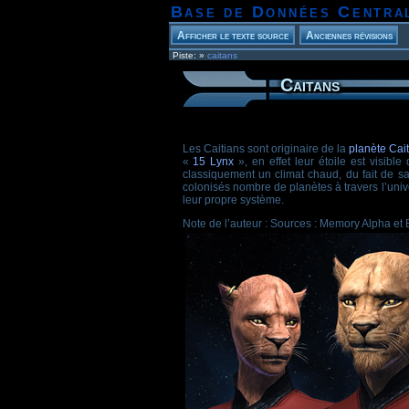
Base de Données Centra
Piste:
»
caitans
Caitans
Les Caitians sont originaire de la
planète Cai
«
15 Lynx
», en effet leur étoile est visible
classiquement un climat chaud, du fait de s
colonisés nombre de planètes à travers l’unive
leur propre système.
Note de l’auteur : Sources : Memory Alpha et 