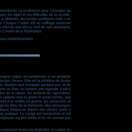
l abandonne sa profession pour s’occuper de
rs les âges et les difficultés de la société.
 à atteindre des postes politiques clefs. Les
s. Chaque Caitian élit au suffrage universel
 chef de clan élit un chef de clan planétaire.
u Conseil de la Fédération.
 pour embellissement.
eligion caitian est polythéiste et ne possède
outes choses. Elle est la créatrice de toutes
la situation leur échappe quelque peu et de
 comme un Dieu ou comme une légende. Il est à
e de la raison, les sortants de l’ignorance,
caitians vers la gloire et aurait permis, aux
ent d’un maître de guerre, qui aurait pris ce
s’agit du Dieu de la tromperie, des mensonges
tique religieuse depuis des siècles (suite à
sa pratique. Le clergé est hiérarchisé et est
igieuse est très faible et on ne connait pas
e quasiment toutes les légendes et contes au