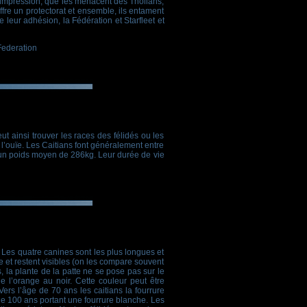
de impression, que les menacent des Tholians,
fre un protectorat et ensemble, ils entament
leur adhésion, la Fédération et Starfleet et
Federation
 ainsi trouver les races des félidés ou les
l’ouïe. Les Caitians font généralement entre
un poids moyen de 286kg. Leur durée de vie
. Les quatre canines sont les plus longues et
e et restent visibles (on les compare souvent
ls, la plante de la patte ne se pose pas sur le
de l’orange au noir. Cette couleur peut être
rs l’âge de 70 ans les caitians la fourrure
de 100 ans portant une fourrure blanche. Les