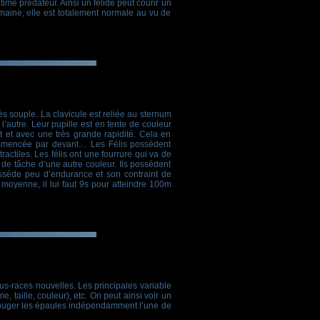
ime prédateur. Ainsi un félidé peut courir un
umaine, elle est totalement normale au vu de
s souple. La clavicule est reliée au sternum
autre. Leur pupille est en fente de couleur
rt et avec une très grande rapidité. Cela en
 commencée par devant… Les Félis possèdent
actiles. Les félis ont une fourrure qui va de
 de tâche d’une autre couleur. Ils possèdent
possède peu d’endurance et son contraint de
moyenne, il lui faut 9s pour atteindre 100m
s-races nouvelles. Les principales variable
e, taille, couleur), etc. On peut ainsi voir un
r bouger les épaules indépendamment l’une de