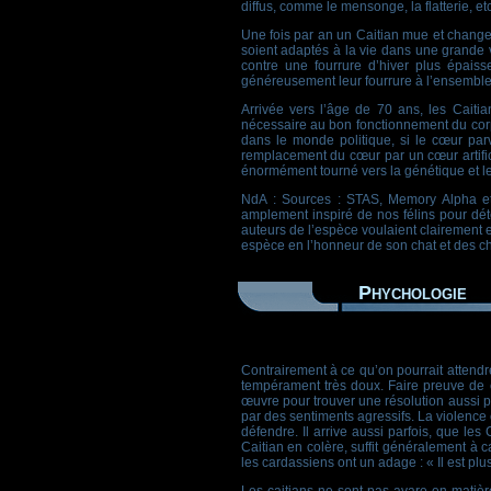
diffus, comme le mensonge, la flatterie, etc
Une fois par an un Caitian mue et change 
soient adaptés à la vie dans une grande v
contre une fourrure d’hiver plus épais
généreusement leur fourrure à l’ensemble
Arrivée vers l’âge de 70 ans, les Caiti
nécessaire au bon fonctionnement du corps
dans le monde politique, si le cœur par
remplacement du cœur par un cœur artifici
énormément tourné vers la génétique et le 
NdA : Sources : STAS, Memory Alpha et 
amplement inspiré de nos félins pour déte
auteurs de l’espèce voulaient clairement e
espèce en l’honneur de son chat et des cha
Phychologie
Contrairement à ce qu’on pourrait attendr
tempérament très doux. Faire preuve de co
œuvre pour trouver une résolution aussi p
par des sentiments agressifs. La violence
défendre. Il arrive aussi parfois, que le
Caitian en colère, suffit généralement à c
les cardassiens ont un adage : « Il est plus