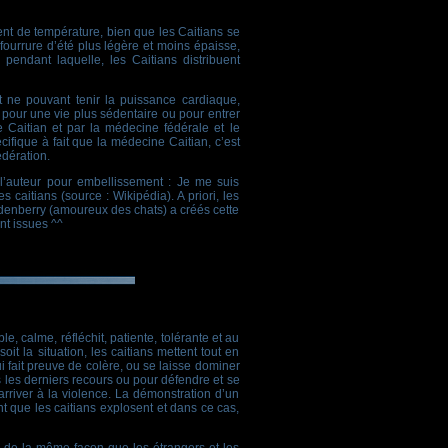
ent de température, bien que les Caitians se
fourrure d’été plus légère et moins épaisse,
endant laquelle, les Caitians distribuent
t ne pouvant tenir la puissance cardiaque,
 pour une vie plus sédentaire ou pour entrer
 Caitian et par la médecine fédérale et le
ifique à fait que la médecine Caitian, c’est
édération.
l’auteur pour embellissement : Je me suis
caitians (source : Wikipédia). A priori, les
oddenberry (amoureux des chats) a créés cette
nt issues ^^
 calme, réfléchit, patiente, tolérante et au
t la situation, les caitians mettent tout en
 fait preuve de colère, ou se laisse dominer
 les derniers recours ou pour défendre et se
arriver à la violence. La démonstration d’un
nt que les caitians explosent et dans ce cas,