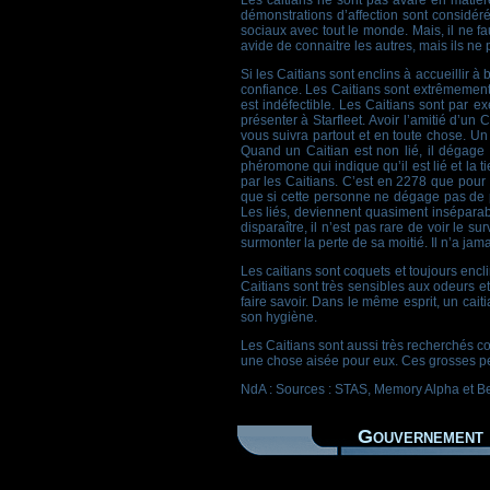
Les caitians ne sont pas avare en matièr
démonstrations d’affection sont considéré
sociaux avec tout le monde. Mais, il ne fa
avide de connaitre les autres, mais ils ne
Si les Caitians sont enclins à accueillir 
confiance. Les Caitians sont extrêmement r
est indéfectible. Les Caitians sont par ex
présenter à Starfleet. Avoir l’amitié d’un
vous suivra partout et en toute chose. Un
Quand un Caitian est non lié, il dégage 
phéromone qui indique qu’il est lié et l
par les Caitians. C’est en 2278 que pour 
que si cette personne ne dégage pas de p
Les liés, deviennent quasiment insépara
disparaître, il n’est pas rare de voir le 
surmonter la perte de sa moitié. Il n’a jam
Les caitians sont coquets et toujours encli
Caitians sont très sensibles aux odeurs e
faire savoir. Dans le même esprit, un cai
son hygiène.
Les Caitians sont aussi très recherchés 
une chose aisée pour eux. Ces grosses p
NdA : Sources : STAS, Memory Alpha et Be
Gouvernement