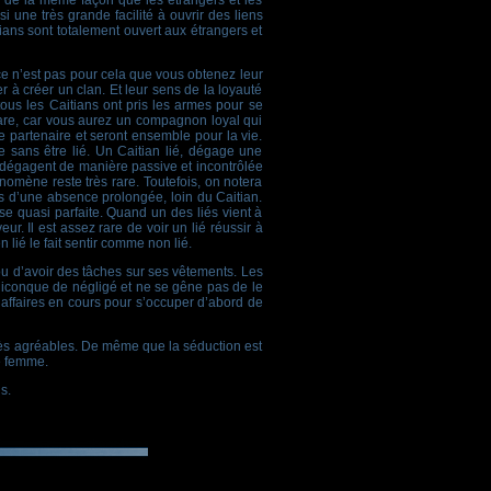
s de la même façon que les étrangers et les
 une très grande facilité à ouvrir des liens
tians sont totalement ouvert aux étrangers et
 ce n’est pas pour cela que vous obtenez leur
r à créer un clan. Et leur sens de la loyauté
 tous les Caitians ont pris les armes pour se
e rare, car vous aurez un compagnon loyal qui
e partenaire et seront ensemble pour la vie.
e sans être lié. Un Caitian lié, dégage une
 dégagent de manière passive et incontrôlée
nomène reste très rare. Toutefois, on notera
s d’une absence prolongée, loin du Caitian.
 quasi parfaite. Quand un des liés vient à
r. Il est assez rare de voir un lié réussir à
 lié le fait sentir comme non lié.
e ou d’avoir des tâches sur ses vêtements. Les
quiconque de négligé et ne se gêne pas de le
 affaires en cours pour s’occuper d’abord de
rès agréables. De même que la séduction est
e femme.
s.