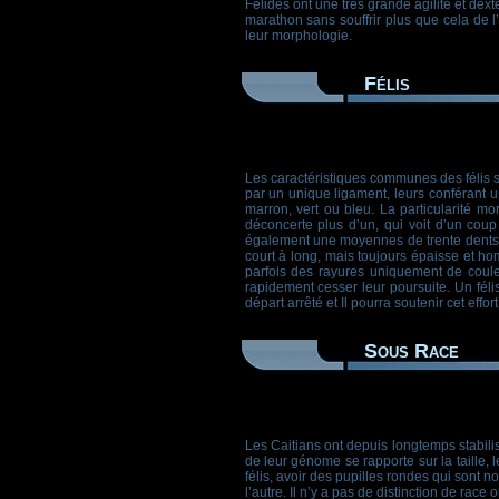
Félidés ont une très grande agilité et dex
marathon sans souffrir plus que cela de l
leur morphologie.
Félis
Les caractéristiques communes des félis s
par un unique ligament, leurs conférant 
marron, vert ou bleu. La particularité mo
déconcerte plus d’un, qui voit d’un cou
également une moyennes de trente dents, co
court à long, mais toujours épaisse et ho
parfois des rayures uniquement de couleu
rapidement cesser leur poursuite. Un fél
départ arrêté et Il pourra soutenir cet eff
Sous Race
Les Caitians ont depuis longtemps stabil
de leur génome se rapporte sur la taille, le
félis, avoir des pupilles rondes qui sont
l’autre. Il n’y a pas de distinction de race