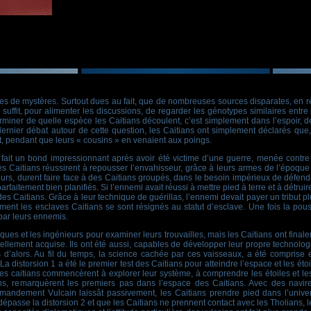
es de mystères. Surtout dues au fait, que de nombreuses sources disparates, en r
 suffit, pour alimenter les discussions, de regarder les génotypes similaires entre l
terminer de quelle espèce les Caitians découlent, c’est simplement dans l’espoir, d
rnier débat autour de cette question, les Caitians ont simplement déclarés que, 
at, pendant que leurs « cousins » en venaient aux poings.
 fait un bond impressionnant après avoir été victime d’une guerre, menée contre
s Caitians réussirent à repousser l’envahisseur, grâce à leurs armes de l’époque (
seurs, durent faire face à des Caitians groupés, dans le besoin impérieux de défend
aitement bien planifiés. Si l’ennemi avait réussi à mettre pied à terre et à détruire 
es Caitians. Grâce à leur technique de guérillas, l’ennemi devait payer un tribut pl
ent les esclaves Caitians se sont résignés au statut d’esclave. Une fois la pouss
par leurs ennemis.
tifiques et les ingénieurs pour examiner leurs trouvailles, mais les Caitians ont f
ouvellement acquise. Ils ont été aussi, capables de développer leur propre techno
s d’alors. Au fil du temps, la science cachée par ces vaisseaux, a été comprise e
distorsion 1 a été le premier test des Caitians pour atteindre l’espace et les étoil
les caitians commencèrent à explorer leur système, à comprendre les étoiles et le
ns, remarquèrent les premiers pas dans l’espace des Caitians. Avec des navire
andement Vulcain laissât passivement, les Caitians prendre pied dans l’univer
dépasse la distorsion 2 et que les Caitians ne prennent contact avec les Tholians, 