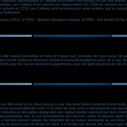
 capacités diplomatiques et l’attitude particulière des vulcains ont fait plus gran
rengis. Les Caitians et les vulcains se rapprochèrent. En 2158 les vulcains leur of
 arrivera en 2234. Les Caitians, sont reconnus pour avoir soutenu, tout au long de 
la Fédération.
Series (STAS), ST RPG : Starfleet Operations Manual, ST RPG : The Worlds of The 
 Cette espèce est divisée en race et chaque race, possède des sous-races. On peut
ertains points communs dominent comme les sens développés du goût, de la vue, de 
 50cm pour les cas de nanisme ou gigantisme), pour une taille moyenne de 2m et 
nt une tête ronde et un crâne raccourci, une mâchoire dotée d’environs trente dents
anines pouvant atteindre entre 10 et 18cm de long, celle-ci dépassant de leur gueul
 rétractiles et des pattes digitigrades (les caitians félidés marchent sur leurs ortei
 exclusivement noir. Ils ont généralement une fourrure courte et épaisse allant 
La fourrure pouvant aligner des dégradés de la couleur dominante ou unicolore. Ve
d de plus en plus de teintes de blanc. Il n’est pas rare de voir des caitians âgés 