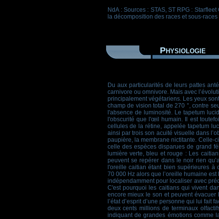
NdA : Sources : STAS, ST RPG : Starfleet 
la décomposition des races et sous-races 
Physiologie
Du aux particularités de leurs pattes ant
carnivore ou omnivore. Mais avec l’évoluti
principalement végétariens. Les yeux sont p
champ de vision total de 270 °, contre se
l'absence de luminosité. Le tapetum lucid
l'obscurité que l'œil humain. Il est tout
cellules de la rétine, appelée tapetum luc
ainsi par trois son acuité visuelle dans l’o
paupière, la membrane nictitante. Celle-ci 
celle des espèces disparues de grand fé
lumière verte, bleu et rouge : Les caiti
peuvent se repérer dans le noir rien qu’
l'oreille caitian étant bien supérieures 
70 000 Hz alors que l’oreille humaine est 
indépendamment pour localiser avec précisi
C'est pourquoi les caitians qui vivent da
encore mieux le son et peuvent évacuer le
l’état d’esprit d’une personne qui lui fait
deux cents millions de terminaux olfacti
indiquant de grandes émotions comme la p