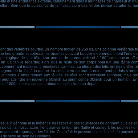
térité et une endurance extrême, certainement dues à leur passé de chasseur et d’ult
’effort. Bien que la puissance de la musculature des félidés puisse paraître surh
ont des vertèbres courtes, un nombre moyen de 250 os, une colonne vertébrale trè
une très grande souplesse, les épaules pouvant bouger indépendamment l’une de l’
rphologique de leur tête, leur permet de tourner celle-ci à 180° sans aucun effo
p un Caitian le regarder, alors que le reste de son corps poursuit une tâche
mprenant molaires, prémolaires, canines. La plupart des félis ont des griffes rétr
mogène de la tête à la queue. La couleur va de brun à noir et peut parfois s’orner
r noires. Contrairement aux félidés les félis sont d’excellent sprinteur, mais 
is peut atteindre en moyenne 50km/h au sprint contre 30km/h pour un humain. En 
ort sur 1000m et cela sans entrainement spécifique au départ.
isés leur génome et le mélange des races et des sous-races ne donnent plus de sou
 poids, la musculature, l’endurance, la fourrure (taille et couleur), les pupilles (form
 normalement l’apanage des félidés. Ou un félidé posséder cette faculté de pouvoi
 ou de sexe au sein des caitians.