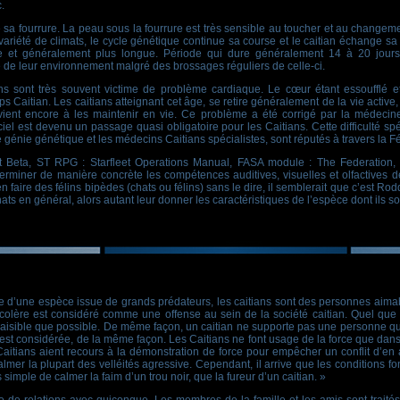
.
sa fourrure. La peau sous la fourrure est très sensible au toucher et au changem
ariété de climats, le cycle génétique continue sa course et le caitian échange sa 
se et généralement plus longue. Période qui dure généralement 14 à 20 jours p
 de leur environnement malgré des brossages réguliers de celle-ci.
ans sont très souvent victime de problème cardiaque. Le cœur étant essoufflé e
 Caitian. Les caitians atteignant cet âge, se retire généralement de la vie active,
vient encore à les maintenir en vie. Ce problème a été corrigé par la médecine
el est devenu un passage quasi obligatoire pour les Caitians. Cette difficulté spéc
génie génétique et les médecins Caitians spécialistes, sont réputés à travers la F
Beta, ST RPG : Starfleet Operations Manual, FASA module : The Federation, 
rminer de manière concrète les compétences auditives, visuelles et olfactives des 
n faire des félins bipèdes (chats ou félins) sans le dire, il semblerait que c’est R
ts en général, alors autant leur donner les caractéristiques de l’espèce dont ils so
e d’une espèce issue de grands prédateurs, les caitians sont des personnes aimable,
lère est considéré comme une offense au sein de la société caitian. Quel que soi
aisible que possible. De même façon, un caitian ne supporte pas une personne qui
 est considérée, de la même façon. Les Caitians ne font usage de la force que dans
s Caitians aient recours à la démonstration de force pour empêcher un conflit d’en 
almer la plupart des velléités agressive. Cependant, il arrive que les conditions fo
 simple de calmer la faim d’un trou noir, que la fureur d’un caitian. »