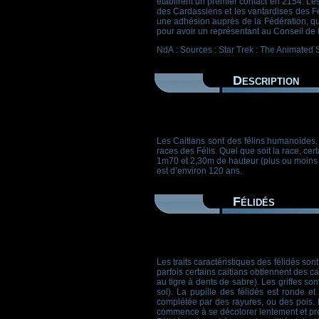
établirent un premier contact en 2154. Les
des Cardassiens et les vantardises des Fe
une adhésion auprès de la Fédération, qui
pour avoir un représentant au Conseil de 
NdA : Sources : Star Trek : The Animated 
Description
Les Caitians sont des félins humanoïdes.
races des Félis. Quel que soit la race, c
1m70 et 2,30m de hauteur (plus ou moins
est d’environ 120 ans.
Félidés
Les traits caractéristiques des félidés so
parfois certains caitians obtiennent des c
au tigre à dents de sabre). Les griffes sont
sol). La pupille des félidés est ronde et
complétée par des rayures, ou des pois. 
commence à se décolorer lentement et pren