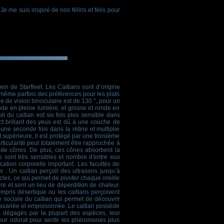
 me suis inspiré de nos félins et félis pour
in de Starfleet. Les Caitians sont d’origine
t même parfois des préférences pour les plats
le de vision binoculaire est de 130 °, pour un
nde en pleine lumière, et grosse et ronde en
l du caitian est six fois plus sensible dans
ect brillant des yeux est dû à une couche de
 une seconde fois dans la rétine et multiplie
et supérieure, il est protégé par une troisième
articularité peut totalement être rapprochée à
 de cônes. De plus, ces cônes absorbent la
s sont très sensibles et nombre d'entre eux
ation corporelle important. Les facultés de
s : Un caitian perçoit des ultrasons jusqu’à
cles, ce qui permet de pivoter chaque oreille
re et sont un lieu de déperdition de chaleur.
ompris désertique ou les caitians perçoivent
e sociale du caitian qui permet de découvrir
ure avariée et empoisonnée. Le caitian possède
es dégagés par la plupart des espèces, leur
leur odorat pour sentir les phéromones plus