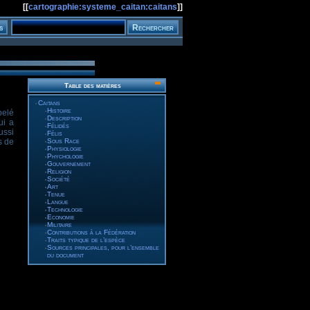
[[
cartographie:systeme_caitan:caitans
]]
Table des matières
Caitans
Histoire
pelé
Description
ui a
Félidés
ussi
Félis
Sous Race
s de
Physiologie
Phychologie
Gouvernement
Religion
Société
Art
Tenue
Langue
Technologie
Economie
Militaire
Contributions à la Fédération
Traits typique de l’espèce
Sources principales, pour l’ensemble
du document