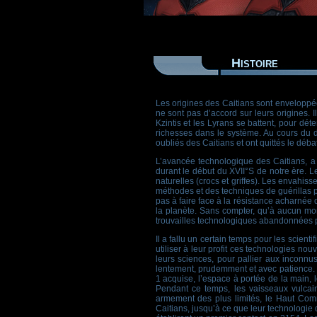
Histoire
Les origines des Caitians sont enveloppé
ne sont pas d’accord sur leurs origines. Il
Kzintis et les Lyrans se battent, pour dé
richesses dans le système. Au cours du de
oubliés des Caitians et ont quittés le déb
L’avancée technologique des Caitians, a
durant le début du XVII°S de notre ère. Le
naturelles (crocs et griffes). Les envahis
méthodes et des techniques de guérillas parf
pas à faire face à la résistance acharnée d
la planète. Sans compter, qu’à aucun mom
trouvailles technologiques abandonnées 
Il a fallu un certain temps pour les scien
utiliser à leur profit ces technologies n
leurs sciences, pour pallier aux inconnu
lentement, prudemment et avec patience. La 
1 acquise, l’espace à portée de la main, 
Pendant ce temps, les vaisseaux vulcai
armement des plus limités, le Haut Comm
Caitians, jusqu’à ce que leur technologie 