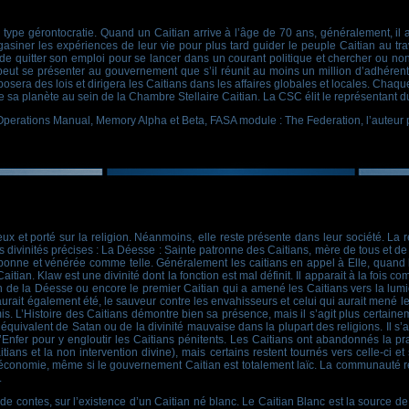
type gérontocratie. Quand un Caitian arrive à l’âge de 70 ans, généralement, i
siner les expériences de leur vie pour plus tard guider le peuple Caitian au trave
re de quitter son emploi pour se lancer dans un courant politique et chercher ou non
peut se présenter au gouvernement que s’il réunit au moins un million d’adhérent
posera des lois et dirigera les Caitians dans les affaires globales et locales. Chaque
 sa planète au sein de la Chambre Stellaire Caitian. La CSC élit le représentant d
 Operations Manual, Memory Alpha et Beta, FASA module : The Federation, l’auteur
x et porté sur la religion. Néanmoins, elle reste présente dans leur société. La r
s divinités précises : La Déesse : Sainte patronne des Caitians, mère de tous et de t
bonne et vénérée comme telle. Généralement les caitians en appel à Elle, quand 
itian. Klaw est une divinité dont la fonction est mal définit. Il apparait à la fois
n de la Déesse ou encore le premier Caitian qui a amené les Caitians vers la lumièr
urait également été, le sauveur contre les envahisseurs et celui qui aurait mené les 
s. L’Histoire des Caitians démontre bien sa présence, mais il s’agit plus certainem
L’équivalent de Satan ou de la divinité mauvaise dans la plupart des religions. Il 
’Enfer pour y engloutir les Caitians pénitents. Les Caitians ont abandonnés la pra
tians et la non intervention divine), mais certains restent tournés vers celle-ci et 
économie, même si le gouvernement Caitian est totalement laïc. La communauté rel
.
e contes, sur l’existence d’un Caitian né blanc. Le Caitian Blanc est la source d