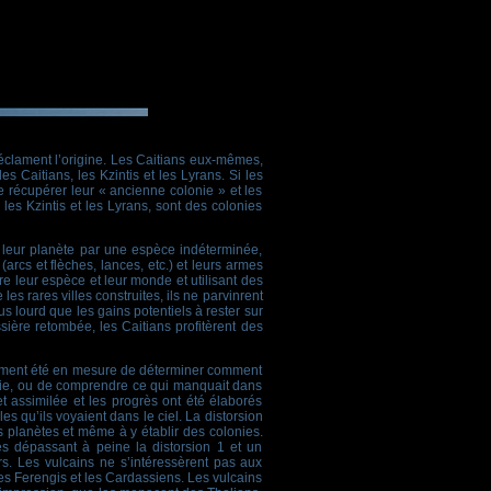
éclament l’origine. Les Caitians eux-mêmes,
es Caitians, les Kzintis et les Lyrans. Si les
e récupérer leur « ancienne colonie » et les
les Kzintis et les Lyrans, sont des colonies
 leur planète par une espèce indéterminée,
arcs et flèches, lances, etc.) et leurs armes
re leur espèce et leur monde et utilisant des
les rares villes construites, ils ne parvinrent
us lourd que les gains potentiels à rester sur
ière retombée, les Caitians profitèrent des
inalement été en mesure de déterminer comment
logie, ou de comprendre ce qui manquait dans
t assimilée et les progrès ont été élaborés
es qu’ils voyaient dans le ciel. La distorsion
s planètes et même à y établir des colonies.
s dépassant à peine la distorsion 1 et un
s. Les vulcains ne s’intéressèrent pas aux
les Ferengis et les Cardassiens. Les vulcains