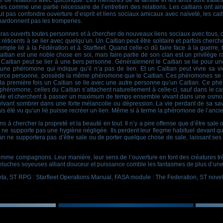
e de relations avec quiconque. Les membres de la famille et les amis sont traité
es comme une partie nécessaire de l’entretien des relations. Les caitians ont ainsi
ut pas confondre ouverture d’esprit et liens sociaux amicaux avec naïveté, les cai
 pardonnent pas les tromperies.
à bras ouverts toutes personnes et à chercher de nouveaux liens sociaux avec tous,
éticents à se lier avec quelqu’un. Un Caitian peut être solitaire et parfois cherche
emple lié à la Fédération et à Starfleet. Quand celle-ci dû faire face à la guerre,
 Caitian est une noble chose en soi, mais faire partie de son clan est un privilèg
 Caitian peut se lier à une tiers personne. Généralement le Caitian se lie pour un
une phéromone qui indique qu’il n’a pas de lien. Et un Caitian peut vivre sa vi
a tierce personne, possède la même phéromone que le Caitian. Ces phéromones se
la première fois un Caitian se lie avec une autre personne qu’un Caitian. Ce phé
héromone, celles du Caitian s’attachent naturellement à celle-ci, sauf dans le ca
ble et cherchent à passer un maximum de temps ensemble vivant dans une osmose
survivant sombrer dans une forte mélancolie ou dépression. La vie perdant de sa saveu
ais été vu qu’un lié puisse recréer un lien. Même si à terme la phéromone de l’ancien
ns à chercher la propreté et la beauté en tout. Il n’y a pire offense que d’être sal
t ne supporte pas une hygiène négligée. Ils perdent leur flegme habituel devant 
tian ne supportera pas d’être sale ou de porter quelque chose de sale, laissant ses
comme compagnons. Leur manière, leur sens de l’ouverture en font des créatures t
eluches soyeuses alliant douceur et puissance comble les fantasmes de plus d’un
ta, ST RPG : Starfleet Operations Manual, FASA module : The Federation, ST novel