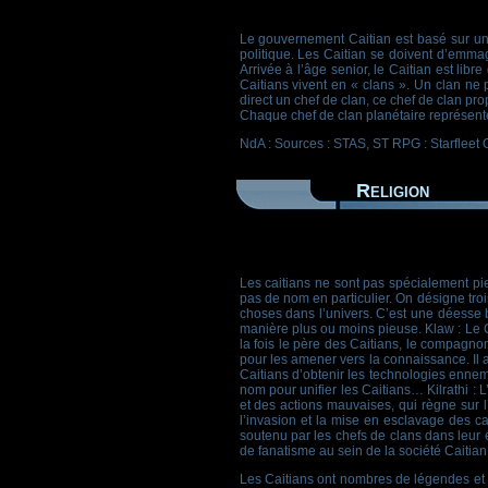
Le gouvernement Caitian est basé sur un 
politique. Les Caitian se doivent d’emmaga
Arrivée à l’âge senior, le Caitian est lib
Caitians vivent en « clans ». Un clan ne 
direct un chef de clan, ce chef de clan pro
Chaque chef de clan planétaire représente
NdA : Sources : STAS, ST RPG : Starfleet
Religion
Les caitians ne sont pas spécialement pieu
pas de nom en particulier. On désigne troi
choses dans l’univers. C’est une déesse 
manière plus ou moins pieuse. Klaw : Le Ca
la fois le père des Caitians, le compagno
pour les amener vers la connaissance. Il a
Caitians d’obtenir les technologies ennemi
nom pour unifier les Caitians… Kilrathi : 
et des actions mauvaises, qui règne sur l
l’invasion et la mise en esclavage des cai
soutenu par les chefs de clans dans leur 
de fanatisme au sein de la société Caitian
Les Caitians ont nombres de légendes et d