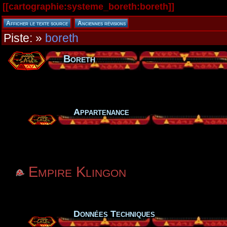
[[
cartographie:systeme_boreth:boreth
]]
Piste:
»
boreth
Boreth
Appartenance
Empire Klingon
Données Techniques